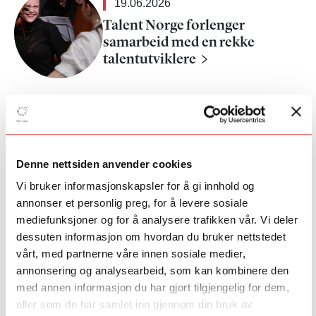
19.06.2026
Talent Norge forlenger
samarbeid med en rekke
talentutviklere
Denne nettsiden anvender cookies
Møt ArtEx-
Vi bruker informasjonskapsler for å gi innhold og
deltagerne Alexandra
annonser et personlig preg, for å levere sosiale
Jegerstedt og Iben
mediefunksjoner og for å analysere trafikken vår. Vi deler
dessuten informasjon om hvordan du bruker nettstedet
Isabell Krogsgaard
vårt, med partnerne våre innen sosiale medier,
annonsering og analysearbeid, som kan kombinere den
med annen informasjon du har gjort tilgjengelig for dem,
eller som de har samlet inn gjennom din bruk av