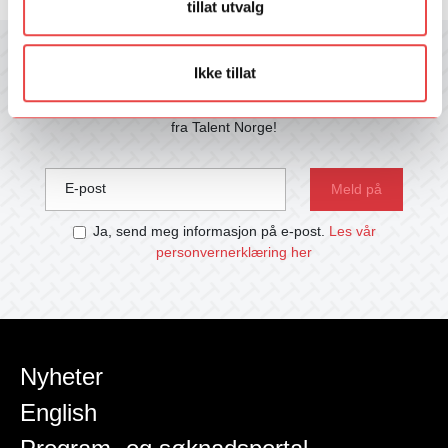
tillat utvalg
Motta nyhetsbrev fra Talent Norge
Ikke tillat
Hold deg oppdatert med våre jevnlige nyhetsbrev med siste nytt
fra Talent Norge!
E-post
Ja, send meg informasjon på e-post.
Les vår
personvernerklæring her
Nyheter
English