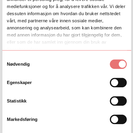
mediefunksjoner og for å analysere trafikken vår. Vi deler
dessuten informasjon om hvordan du bruker nettstedet
vårt, med partnerne våre innen sosiale medier,
annonsering og analysearbeid, som kan kombinere den
med annen informasjon du har gjort tilgjengelig for dem,
eller som de har samlet inn gjennom din bruk av
tjenestene deres.
Samtykkevalg
Nødvendig
Egenskaper
Eksellent Talent
Statistikk
Eksellent Talent er Festspillene i Nord-Norges pilot for en
inkluderende talentordning for kunstnere med
funksjonsvariasjoner.
Markedsføring
Eksellent Talent