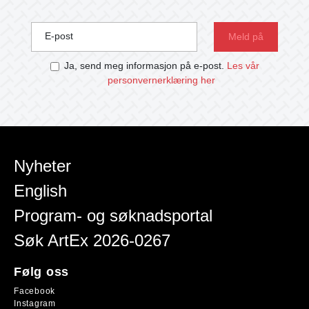
E-post
Ja, send meg informasjon på e-post.
Les vår
personvernerklæring her
Nyheter
English
Program- og søknadsportal
Søk ArtEx 2026-0267
Følg oss
Facebook
Instagram