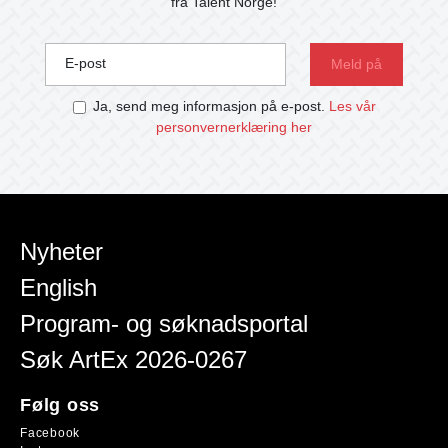
fra Talent Norge!
E-post
Ja, send meg informasjon på e-post.
Les vår
personvernerklæring her
Nyheter
English
Program- og søknadsportal
Søk ArtEx 2026-0267
Følg oss
Facebook