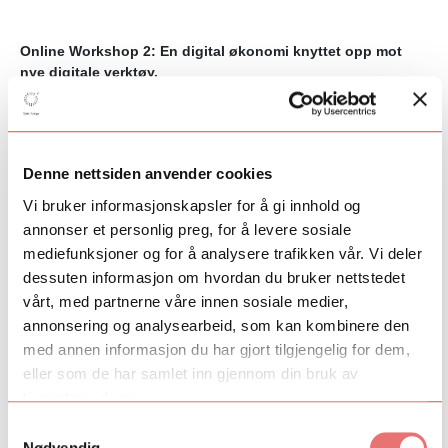
Online Workshop 2: En digital økonomi knyttet opp mot
nye digitale verktøy.
Spillplattformer blir mer og mer avanserte og hva man kan
bruke de til øker drastisk.
Denne nettsiden anvender cookies
Behovet for en digital økonomi som kan bli knyttet tett opp mot
prosjek-tene som blir skapt i spillverdener og online øker. Denne
Vi bruker informasjonskapsler for å gi innhold og
utviklingen har også endret seg raskt med COVID-19s
annonser et personlig preg, for å levere sosiale
begrensninger på kunstneriske praksiser. Hvordan kan man
mediefunksjoner og for å analysere trafikken vår. Vi deler
skape online samarbeidsmodeller som er interessante for
dessuten informasjon om hvordan du bruker nettstedet
utøvende musikere og kunstnere? Lars Holdhus kommer til å
vårt, med partnerne våre innen sosiale medier,
presentere forskjellige løsninger og muligheter innenfor en
digital økonomi og digitale verktøy.
annonsering og analysearbeid, som kan kombinere den
med annen informasjon du har gjort tilgjengelig for dem,
Program 11. april:
eller som de har samlet inn gjennom din bruk av
tjenestene deres.
Workshop lengde: 3 timer med mulighet for de som vil å
fortsette etterpå på discord.
Samtykkevalg
Nødvendig