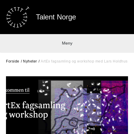
Talent Norge
Meny
Forside
Nyheter
ArtEx fagsamling og workshop med Lars Holdhus