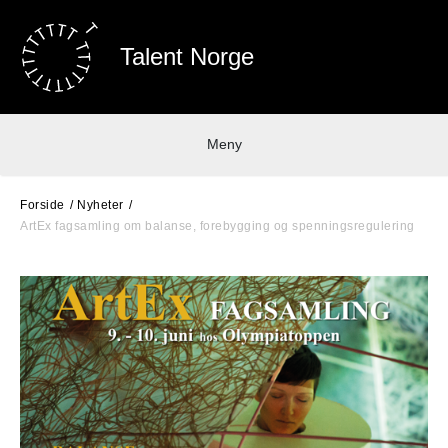
Talent Norge
Meny
Forside
Nyheter
ArtEx fagsamling om balanse, forebygging og spenningsregulering