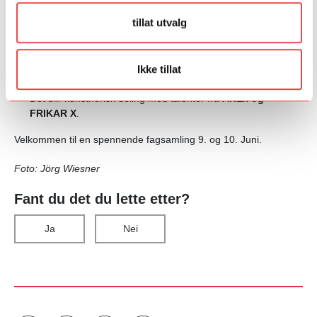
Arild Brakstad
kommer med forestillingen
"Det sorte
tillat utvalg
gullet»,
som gir et unikt innblikk i hvordan angst og
tvangstanker kan overmanne ens liv - og hvordan man kan
snu det til en skapende kraft og omfavne selv de mørkeste
tanker og følelser.
Ikke tillat
Det blir kunstnerisk deling med talenter fra
ArtEx og
FRIKAR X
.
Velkommen til en spennende fagsamling 9. og 10. Juni.
Foto: Jörg Wiesner
Fant du det du lette etter?
Ja
Nei