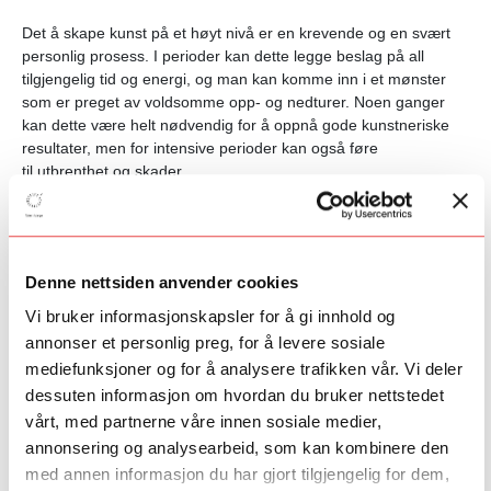
Det å skape kunst på et høyt nivå er en krevende og en svært
personlig prosess. I perioder kan dette legge beslag på all
tilgjengelig tid og energi, og man kan komme inn i et mønster
som er preget av voldsomme opp- og nedturer. Noen ganger
kan dette være helt nødvendig for å oppnå gode kunstneriske
resultater, men for intensive perioder kan også føre
til utbrenthet og skader.
Hvordan kan man som kunstner balanserer jobb og fritid,
hvordan kan man forebygge skader og lære seg å regulere
mental spenning i forbindelse med opptredener, utstillinger og
Denne nettsiden anvender cookies
fremvisninger? Finnes det teknikker for dette?
Vi bruker informasjonskapsler for å gi innhold og
På ArtEx Fagsamlingen i juni settes fokuset på å finne
annonser et personlig preg, for å levere sosiale
metodene som kan hjelpe kunstneren å balansere de ulike dele
mediefunksjoner og for å analysere trafikken vår. Vi deler
av livet, både i og utenfor kunsten. Blant de som kommer for å
dessuten informasjon om hvordan du bruker nettstedet
drøfte disse temaene og dele av sine erfaringer, er:
vårt, med partnerne våre innen sosiale medier,
Psykolog Tom Henning Øvrebø
, spesialist på arbeids-
annonsering og analysearbeid, som kan kombinere den
og organisasjonspsykologi og har vært tilknyttet
med annen informasjon du har gjort tilgjengelig for dem,
Olympiatoppen i mange år. Han har særlig kompetanse