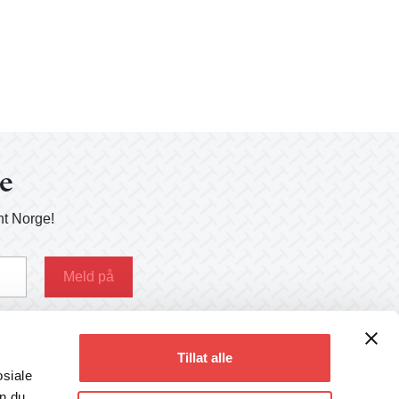
ge
nt Norge!
g her
Tillat alle
osiale
an du