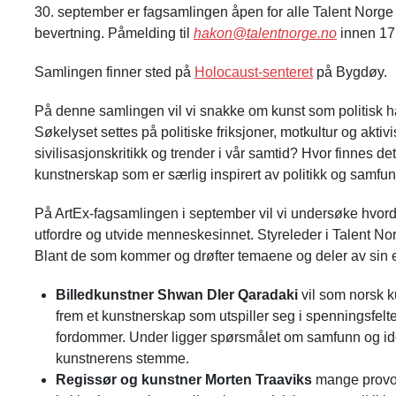
30. september er fagsamlingen åpen for alle Talent Norge 
bevertning. Påmelding til
hakon@talentnorge.no
innen 17
Samlingen finner sted på
Holocaust-senteret
på Bygdøy.
På denne samlingen vil vi snakke om kunst som politisk hand
Søkelyset settes på politiske friksjoner, motkultur og aktivi
sivilisasjonskritikk og trender i vår samtid? Hvor finnes d
kunstnerskap som er særlig inspirert av politikk og samfu
På ArtEx-fagsamlingen i september vil vi undersøke hvorda
utfordre og utvide menneskesinnet. Styreleder i Talent N
Blant de som kommer og drøfter temaene og deler av sin er
Billedkunstner Shwan Dler Qaradaki
vil som norsk 
frem et kunstnerskap som utspiller seg i spenningsfelte
fordommer. Under ligger spørsmålet om samfunn og iden
kunstnerens stemme.
Regissør og kunstner Morten Traaviks
mange provos