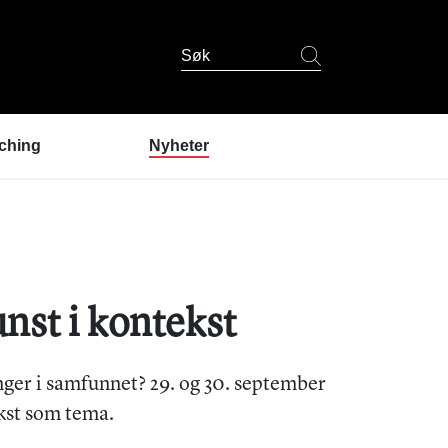
Søk
ching
Nyheter
er coaching?
ndres erfaringer
coaching
 er coachene?
u prøve coaching? /
nst i kontekst
lding
ger i samfunnet? 29. og 30. september
kst som tema.