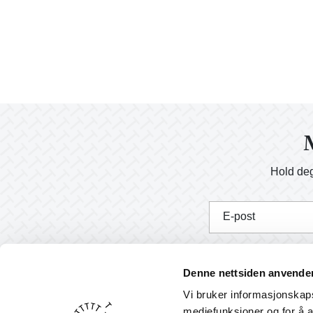
M
Hold deg
E-post
J
Denne nettsiden anvende
Vi bruker informasjonskapsl
mediefunksjoner og for å a