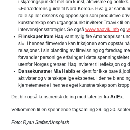
i skjæringspunktet mellom kunst, aktivisme og politikk
«Forræderens guide til Nord-Korea». Hva gjør samfunns
rolle spiller dissens og opposisjon som produktive dr
kunstnerskap som utgangspunkt inviterer Traavik til e
intervensjonsstrategier. Se også
www.traavik.info
og
w
Filmskaper Iram Haq
vant nylig fire Amandapriser und
si». I hennes filmverden kan friksjonen som oppstår når
relasjoner. I sin blanding av filmvisning og foredrag m
forvandler personlige erfaringer i dette spenningsfeltet
utenfor Norges grenser. Haq inviterer til refleksjon og
Dansekunstner Mia Habib
er kjent for ikke bare å 
aktivister og vitenskapelige eksperter. I denne blandi
kjernetemaene i hennes eget kunstnerskap som kropp, 
Det blir også kunstnerisk deling med talenter fra
ArtEx.
Velkommen til en spennende fagsamling 29. og 30. septe
Foto: Ryan Stefan/Unsplash