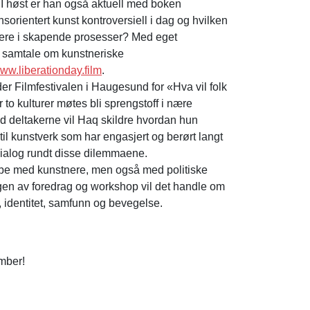
. I høst er han også aktuell med boken
orientert kunst kontroversiell i dag og hvilken
ivere i skapende prosesser? Med eget
n samtale om kunstneriske
ww.liberationday.film
.
er Filmfestivalen i Haugesund for «Hva vil folk
 to kulturer møtes bli sprengstoff i nære
ed deltakerne vil Haq skildre hvordan hun
 til kunstverk som har engasjert og berørt langt
 dialog rundt disse dilemmaene.
jobbe med kunstnere, men også med politiske
ngen av foredrag og workshop vil det handle om
identitet, samfunn og bevegelse.
mber!