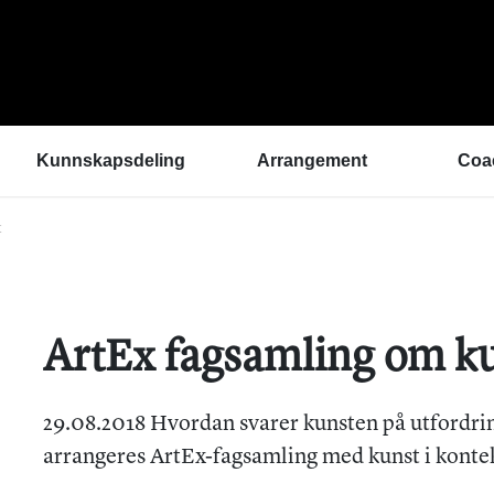
Kunnskapsdeling
Arrangement
Coa
t
Kunnskapsbank
ArtEx Fagsamlinger
Hva 
Hør a
Verktøykasse
Kulturytring 2025
med 
Se en gang til - bedre
rekrutteringsprosesser
Hvem
Klangbunn – verktøy
Vil d
ArtEx fagsamling om ku
for bærekraftige
Påme
prestasjonsmiljøer
Podkast
Helsetilbudet
29.08.2018 Hvordan svarer kunsten på utfordrin
Sammen om like muligheter
arrangeres ArtEx-fagsamling med kunst i konte