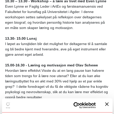
10.30 – 13.30 - Workshop – å lære av livet med Even Lynne
Even Lynne er Faglig Leder i ArtEx og førsteamanuensis ved
Fakultetet for kunstfag på Universitetet i Agder. I denne
workshopen settes søkelyset på refleksjon over deltagernes
egen biograf, og hvordan personlig historie kan analyseres på
en måte som skaper læring og motivasjon.
13.30- 15.00 Lunsj
I løpet av lunsjtiden blir det mulighet for deltagerne til å samtale
og bli bedre kjent med hverandre, øve på eget instrument eller
gjøre annet eget arbeid.
15.00-16.30 - Læring og motivasjon med Olav Schewe
Hvordan lære effektivt.Visste du at en lang pause kan halvere
tiden som trengs for å lære noe utenat? Eller at du kan øke
læringsutbyttet fra en økt med 30% ved hjelp av et par enkle
grep? I dette foredraget vil du få de viktigste rådene fra kognitiv
psykologi og nevrovitenskap, slik at du kan lære mer effektivt og
oppnå bedre resultater.
Olav Schewe er forfatter av boka Superstudent - en bok som
har solgt over 25 000 eksemplarer i Norge og blitt oversatt til 16