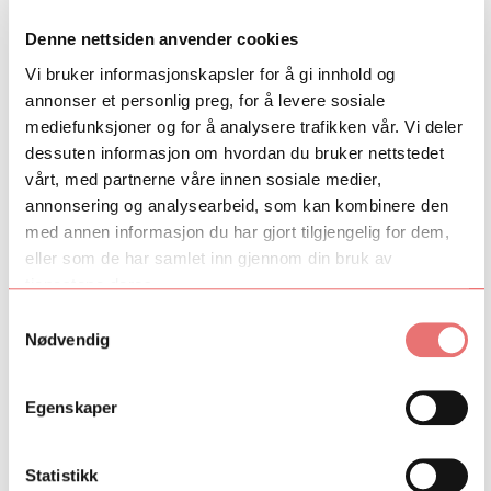
språk. Han har forsket på lærevaner og studieteknikk og er
Denne nettsiden anvender cookies
medlem av European Association for Research on Learning and
Instruction. Olav har en mastergrad fra University of Oxford og
Vi bruker informasjonskapsler for å gi innhold og
har tidligere blogget for Dagens Næringsliv
.
annonser et personlig preg, for å levere sosiale
mediefunksjoner og for å analysere trafikken vår. Vi deler
Pause 16.30- 16.45
dessuten informasjon om hvordan du bruker nettstedet
vårt, med partnerne våre innen sosiale medier,
16.45- 18.00 - ArtEx-deltagerne deler
David, Fredrik og Carl Martin har forberedt læringshistorier fra
annonsering og analysearbeid, som kan kombinere den
eget liv, og vil i denne sesjonen dele dem med resten av
med annen informasjon du har gjort tilgjengelig for dem,
deltagerne i ArtEx.
eller som de har samlet inn gjennom din bruk av
tjenestene deres.
18.30 - Middag på Døgnvill Bjørvika
Samtykkevalg
Nødvendig
PROGRAM DAG 2
11.00 Oppmøte i Den Norske Opera & Ballett
(Hovedinngangen)
Egenskaper
11.15 – 12.15 - Ballett for alle
Dagen begynner med en treningsøkt i klassisk ballett for alle
Statistikk