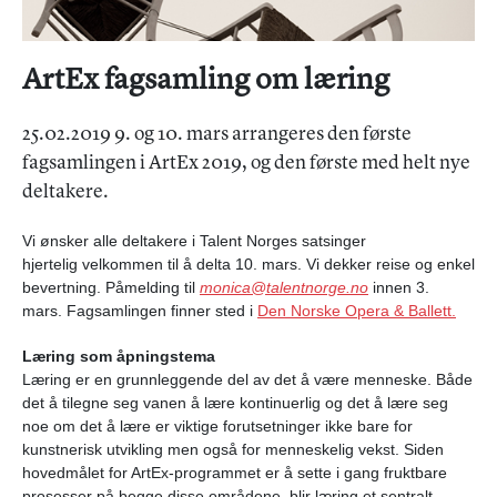
ArtEx fagsamling om læring
25.02.2019 9. og 10. mars arrangeres den første
fagsamlingen i ArtEx 2019, og den første med helt nye
deltakere.
Vi ønsker alle deltakere i Talent Norges satsinger
hjertelig velkommen til å delta 10. mars. Vi dekker reise og enkel
bevertning. Påmelding til
monica@talentnorge.no
innen 3.
mars. Fagsamlingen finner sted i
Den Norske Opera & Ballett.
Læring som åpningstema
Læring er en grunnleggende del av det å være menneske. Både
det å tilegne seg vanen å lære kontinuerlig og det å lære seg
noe om det å lære er viktige forutsetninger ikke bare for
kunstnerisk utvikling men også for menneskelig vekst. Siden
hovedmålet for ArtEx-programmet er å sette i gang fruktbare
prosesser på begge disse områdene, blir læring et sentralt