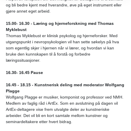
og bli bedre kjent med hverandre,
øve på eget instrument eller
gjøre annet eget arbeid.
15.00- 16.30 - Læring og hjerneforskning med Thomas
Myklebust
Thomas Myklebust er klinisk psykolog og hjerneforsker. Med
utgangspunkt i nevropsykologien
vil han sette søkelys på hva
som egentlig skjer i hjernen når vi lærer,
og hvordan vi kan
bruke den kunnskapen til å forstå og forbedre
læringssituasjoner.
16.30- 16.45 Pause
16.45 - 18.15 - Kunstnerisk deling med moderator Wolfgang
Plagge
Wolfgang Plagge er musiker, komponist og professor ved NMH.
Medlem av faglig råd i ArtEx.
Som en avslutning på dagen vil
ArtEx-deltagere vise frem utvalgte deler av kunstneriske
arbeider. Det vil bli en kort samtale mellom kunstner og
seminardeltakere etter hvert bidrag.