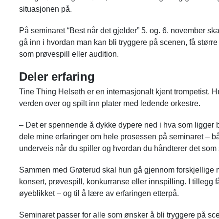
situasjonen på.
På seminaret “Best når det gjelder” 5. og. 6. november sk
gå inn i hvordan man kan bli tryggere på scenen, få større 
som prøvespill eller audition.
Deler erfaring
Tine Thing Helseth er en internasjonalt kjent trompetist. 
verden over og spilt inn plater med ledende orkestre.
– Det er spennende å dykke dypere ned i hva som ligger b
dele mine erfaringer om hele prosessen på seminaret – bå
underveis når du spiller og hvordan du håndterer det som 
Sammen med Grøterud skal hun gå gjennom forskjellige me
konsert, prøvespill, konkurranse eller innspilling. I tillegg 
øyeblikket – og til å lære av erfaringen etterpå.
Seminaret passer for alle som ønsker å bli tryggere på scen