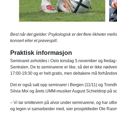
Best når det gjelder: Psykologisk er det flere likheter mellom
konsert eller et prøvespill.
Praktisk informasjon
Seminaret avholdes i Oslo torsdag 5.november og fredag
Sentralen. De to seminarene er like, så det er ikke nødv
17:00-19:30 og er helt gratis, men deltakere må forhåndsre
Det er også satt opp seminarer i Bergen (11/11) og Trond
Silvia Moi og årets UMM-musiker August Schieldrop på s
– Vi tar smittevern på alvor under seminarene, og har ut
og legen vi samarbeider med, sier prosjektleder Ole Rasmu