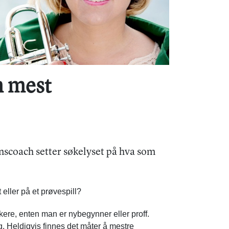
m mest
nscoach setter søkelyset på hva som
 eller på et prøvespill?
ere, enten man er nybegynner eller proff.
. Heldigvis finnes det måter å mestre