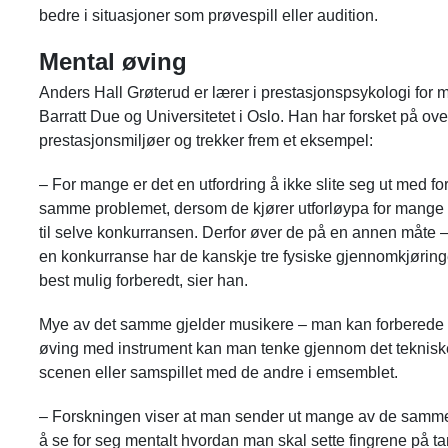
bedre i situasjoner som prøvespill eller audition.
Mental øving
Anders Hall Grøterud er lærer i prestasjonspsykologi for 
Barratt Due og Universitetet i Oslo. Han har forsket på overf
prestasjonsmiljøer og trekker frem et eksempel:
– For mange er det en utfordring å ikke slite seg ut med for
samme problemet, dersom de kjører utforløypa for mange g
til selve konkurransen. Derfor øver de på en annen måte –
en konkurranse har de kanskje tre fysiske gjennomkjøringer
best mulig forberedt, sier han.
Mye av det samme gjelder musikere – man kan forberede s
øving med instrument kan man tenke gjennom det tekniske,
scenen eller samspillet med de andre i emsemblet.
– Forskningen viser at man sender ut mange av de samme
å se for seg mentalt hvordan man skal sette fingrene på t