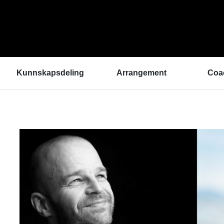
Kunnskapsdeling
Arrangement
Coa
Kunnskapsbank
ArtEx Fagsamlinger
Hva 
Hør a
Verktøykasse
Kulturytring 2025
med 
Se en gang til - bedre
rekrutteringsprosesser
Hvem
Klangbunn – verktøy
Vil d
for bærekraftige
Påme
prestasjonsmiljøer
Podkast
Helsetilbudet
Sammen om like muligheter