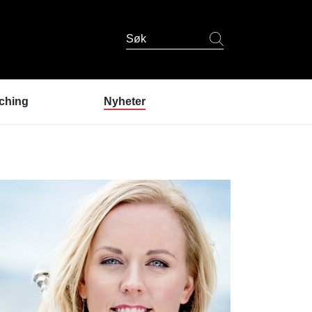
Søk
ching
Nyheter
er coaching?
ndres erfaringer
coaching
 er coachene?
u prøve coaching? /
lding