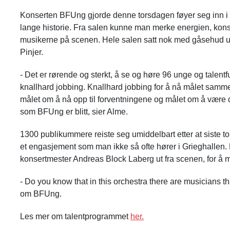
Konserten BFUng gjorde denne torsdagen føyer seg inn i 
lange historie. Fra salen kunne man merke energien, kons
musikerne på scenen. Hele salen satt nok med gåsehud un
Pinjer.
- Det er rørende og sterkt, å se og høre 96 unge og talentf
knallhard jobbing. Knallhard jobbing for å nå målet samme
målet om å nå opp til forventningene og målet om å vær
som BFUng er blitt, sier Alme.
1300 publikummere reiste seg umiddelbart etter at siste t
et engasjement som man ikke så ofte hører i Grieghallen. D
konsertmester Andreas Block Laberg ut fra scenen, for å m
- Do you know that in this orchestra there are musicians t
om BFUng.
Les mer om talentprogrammet
her.