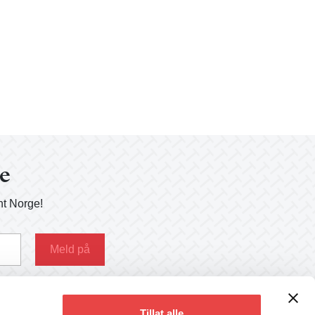
ge
nt Norge!
g her
Tillat alle