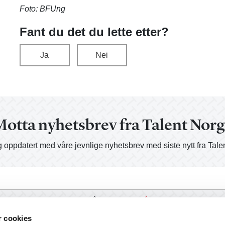
Foto: BFUng
Fant du det du lette etter?
Ja
Nei
otta nyhetsbrev fra Talent Nor
 oppdatert med våre jevnlige nyhetsbrev med siste nytt fra Tale
a, send meg informasjon på e-post.
Les vår personvernerklærin
r cookies