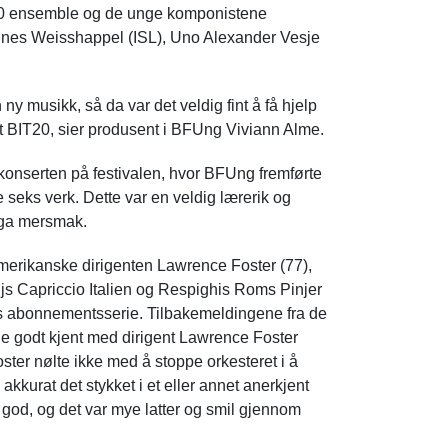
20 ensemble og de unge komponistene
gnes Weisshappel (ISL), Uno Alexander Vesje
ny musikk, så da var det veldig fint å få hjelp
 BIT20, sier produsent i BFUng Viviann Alme.
nserten på festivalen, hvor BFUng fremførte
seks verk. Dette var en veldig lærerik og
k ga mersmak.
erikanske dirigenten Lawrence Foster (77),
js Capriccio Italien og Respighis Roms Pinjer
s abonnementsserie. Tilbakemeldingene fra de
ble godt kjent med dirigent Lawrence Foster
ster nølte ikke med å stoppe orkesteret i å
 akkurat det stykket i et eller annet anerkjent
 god, og det var mye latter og smil gjennom