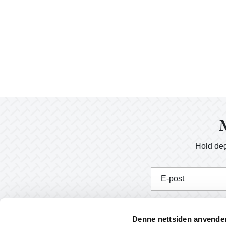
M
Hold deg
E-post
J
Denne nettsiden anvende