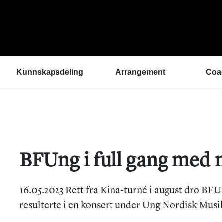
Kunnskapsdeling
Arrangement
Coa
Kunnskapsbank
ArtEx Fagsamlinger
Hva 
Hør a
Verktøykasse
Kulturytring 2025
med 
Se en gang til - bedre
rekrutteringsprosesser
Hvem
Klangbunn – verktøy
Vil d
BFUng i full gang med 
for bærekraftige
Påme
prestasjonsmiljøer
Podkast
Helsetilbudet
16.05.2023 Rett fra Kina-turné i august dro BFUn
Sammen om like muligheter
resulterte i en konsert under Ung Nordisk Musik