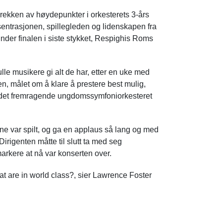
rekken av høydepunkter i orkesterets 3-års
entrasjonen, spillegleden og lidenskapen fra
der finalen i siste stykket, Respighis Roms
ulle musikere gi alt de har, etter en uke med
n, målet om å klare å prestere best mulig,
e det fremragende ungdomssymfoniorkesteret
one var spilt, og ga en applaus så lang og med
irigenten måtte til slutt ta med seg
arkere at nå var konserten over.
hat are in world class?, sier Lawrence Foster