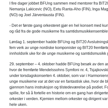
I fire dager jobbet BFUng sammen med mentorer fra BIT
Nemanja Lakicevic (NO), Eetu Ranta-Aho (FIN), Inga Ma
(NO) og Joel Järventausta (FIN).
- Det er første gang orkesteret gjør en hel konsert med kun 
og råd fra de gode musikerne fra samtidsmusikkensemblet
Lørdag 1. september hadde BFUng og BIT20 Avslutningsko
fem verk av unge nordiske komponister og BIT20 fremførte 
innholdsrik uke for de unge musikerne og samtidsmusik
29. september – 4. oktober hadde BFUng besøk av den am
hvor de fremførte Mendelssohns Symfoni nr. 4, Tsjajkovski
under torsdagskonserten 4. oktober, som var i Harmonien
unge musikerne var at det var en fantastisk uke, hvor de 
gjennom hans instruksjon og tilstedeværelse på podiet. Fo
spille, for så å fortelle en historie om en gang han dirigerte
orkester i verden. Kjemien mellom orkester og dirigent var
hele uken.