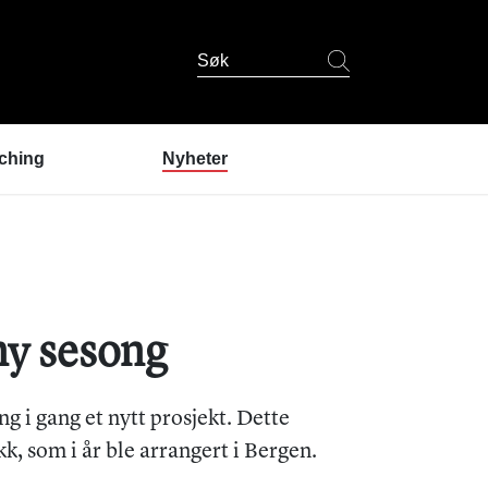
Søk
ching
Nyheter
er coaching?
ndres erfaringer
coaching
 er coachene?
u prøve coaching? /
ny sesong
lding
g i gang et nytt prosjekt. Dette
k, som i år ble arrangert i Bergen.