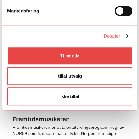
teater- og konserthus for unge regissører, skuespillere,
musikere og sangere som ønsker å arbeide
Markedsføring
tverrkunstnerisk.
Kilden Diligens
Detaljer
Tillat alle
tillat utvalg
Ikke tillat
Fremtidsmusikeren
Fremtidsmusikeren er et talentutviklingsprogram i regi av
NOR59 som har som mål å utvikle Norges fremtidige