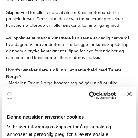
Skippervold forteller videre at Atelier Kunstnerforbundet er
prosjektdrevet. Det vil si at det drives fremover av prosjekter
kunstnerne allerede er i eller ønsker å komme i gang med.
–Vi opplever at mange kunstnere kan savne et daglig nettverk i
hverdagen. Vi prøver derfor å tilrettelegge for kunnskapsdeling
gjennom å styrke kontaktnettet, åpne for nye forbindelser og
sammen med kunstnerne utfordre deres praksis.
Hvorfor ønsket dere å gå inn i et samarbeid med Talent
Norge?
–Modellen Talent Norge baserer seg på går ut på at ulike
generasjoner skal lære av hverandre. Det er en familiær tanke
for oss, det er sånn vi har jobbet siden 1910. Denne satsingen
og samarbeidet har gjort det mulig for oss å gå i dybden på
nettopp denne kunnskapsdelingen på tvers av ulike
kunstneriske retninger og generasjoner. Det skjer mye
Denne nettsiden anvender cookies
spennende når en kunstfaglig samtale får lov til å vokse frem
Vi bruker informasjonskapsler for å gi innhold og
over tid!
annonser et personlig preg, for å levere sosiale