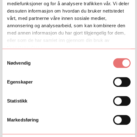
Skippervold legger til at en annen pådriver bak prosjektet er at
mediefunksjoner og for å analysere trafikken vår. Vi deler
Kunstnerforbundet ønsker å ha mer kunstproduksjon i Oslo
dessuten informasjon om hvordan du bruker nettstedet
sentrum og legge til rette for kunstnerisk praksis som beveger
vårt, med partnerne våre innen sosiale medier,
seg utenfor rammene av en utstilling.
annonsering og analysearbeid, som kan kombinere den
med annen informasjon du har gjort tilgjengelig for dem,
–Vi vil synliggjøre den usynlige kunnskapen!
eller som de har samlet inn gjennom din bruk av
Foto: Caroline Roka
tjenestene deres.
Samtykkevalg
Fant du det du lette etter?
Nødvendig
Ja
Nei
Egenskaper
Statistikk
Markedsføring