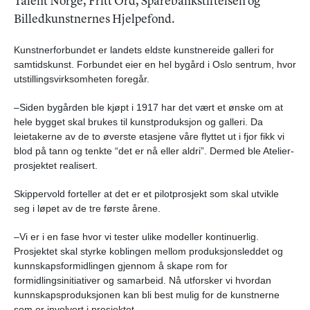
Talent Norge, Fritt Ord, Sparebankstiftelsen og
Billedkunstnernes Hjelpefond.
Kunstnerforbundet er landets eldste kunstnereide galleri for
samtidskunst. Forbundet eier en hel bygård i Oslo sentrum, hvor
utstillingsvirksomheten foregår.
–Siden bygården ble kjøpt i 1917 har det vært et ønske om at
hele bygget skal brukes til kunstproduksjon og galleri. Da
leietakerne av de to øverste etasjene våre flyttet ut i fjor fikk vi
blod på tann og tenkte “det er nå eller aldri”. Dermed ble Atelier-
prosjektet realisert.
Skippervold forteller at det er et pilotprosjekt som skal utvikle
seg i løpet av de tre første årene.
–Vi er i en fase hvor vi tester ulike modeller kontinuerlig.
Prosjektet skal styrke koblingen mellom produksjonsleddet og
kunnskapsformidlingen gjennom å skape rom for
formidlingsinitiativer og samarbeid. Nå utforsker vi hvordan
kunnskapsproduksjonen kan bli best mulig for de kunstnerne
som er involvert i prosjektet.