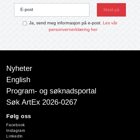
E-post
Ja, send meg informasjon på e-post.
Les vår
personvernerklæring her
Nyheter
English
Program- og søknadsportal
Søk ArtEx 2026-0267
Følg oss
Facebook
Instagram
LinkedIn