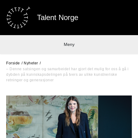
Talent Norge
Meny
Forside
Nyheter
– Denne satsingen og samarbeidet har gjort det mulig for oss å gå i
dybden på kunnskapsdelingen på tvers av ulike kunstneriske
retninger og generasjoner