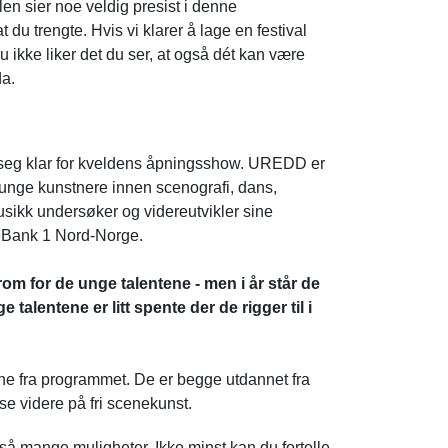
ivalen sier noe veldig presist i denne
u trengte. Hvis vi klarer å lage en festival
u ikke liker det du ser, at også dét kan være
da.
seg klar for kveldens åpningsshow. UREDD er
 unge kunstnere innen scenografi, dans,
musikk undersøker og videreutvikler sine
reBank 1 Nord-Norge.
om for de unge talentene - men i år står de
talentene er litt spente der de rigger til i
ene fra programmet. De er begge utdannet fra
tse videre på fri scenekunst.
r så mange muligheter. Ikke minst kan du fortelle