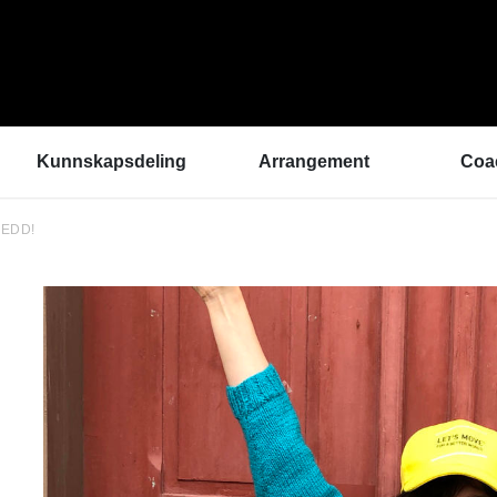
Kunnskapsdeling
Arrangement
Coa
UREDD!
Kunnskapsbank
ArtEx Fagsamlinger
Hva 
Hør a
Verktøykasse
Kulturytring 2025
med 
Se en gang til - bedre
rekrutteringsprosesser
Hvem
Klangbunn – verktøy
Vil d
for bærekraftige
Påme
prestasjonsmiljøer
Podkast
Helsetilbudet
Sammen om like muligheter