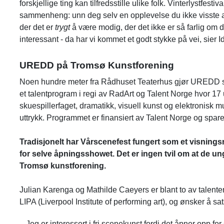
forskjellige ting kan tilfredsstille ulike folk. Vinterlystfest
sammenheng: unn deg selv en opplevelse du ikke visste at d
der det er
trygt
å være modig, der det ikke er så farlig om d
interessant - da har vi kommet et godt stykke på vei, sier I
UREDD på Tromsø Kunstforening
Noen hundre meter fra Rådhuset Teaterhus gjør UREDD 
et talentprogram i regi av RadArt og Talent Norge hvor 17
skuespillerfaget, dramatikk, visuell kunst og elektronisk 
uttrykk. Programmet er finansiert av Talent Norge og spa
Tradisjonelt har Vårscenefest fungert som et visningsr
for selve åpningsshowet. Det er ingen tvil om at de unge 
Tromsø kunstforening.
Julian Karenga og Mathilde Caeyers er blant to av talent
LIPA (Liverpool Institute of performing art), og ønsker å sa
– Jeg er interessert i fri scenekunst fordi det åpner opp fo