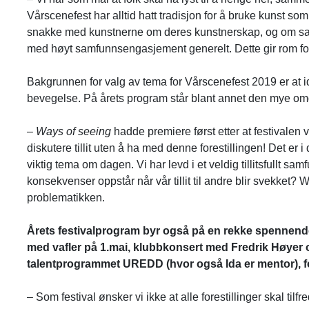
Vårscenefest har alltid hatt tradisjon for å bruke kunst som
snakke med kunstnerne om deres kunstnerskap, og om sam
med høyt samfunnsengasjement generelt. Dette gir rom for 
Bakgrunnen for valg av tema for Vårscenefest 2019 er at idée
bevegelse. På årets program står blant annet den mye omd
–
Ways of seeing
hadde premiere først etter at festivalen
diskutere tillit uten å ha med denne forestillingen! Det er i
viktig tema om dagen. Vi har levd i et veldig tillitsfullt sa
konsekvenser oppstår når vår tillit til andre blir svekket?
W
problematikken.
Årets festivalprogram byr også på en rekke spennende
med vafler på 1.mai, klubbkonsert med Fredrik Høye
talentprogrammet UREDD (hvor også Ida er mentor), f
– Som festival ønsker vi ikke at alle forestillinger skal tilfre