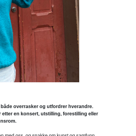
både overrasker og utfordrer hverandre.
tter en konsert, utstilling, forestilling eller
jonsrom.
ammen med oss, og snakke om kunst og samfunn.