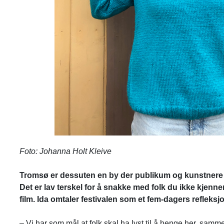
Foto: Johanna Holt Kleive
Tromsø er dessuten en by der publikum og kunstnere 
Det er lav terskel for å snakke med folk du ikke kjenner e
film. Ida omtaler festivalen som et fem-dagers refleks
– Vi har som mål at folk skal ha lyst til å henge her, s