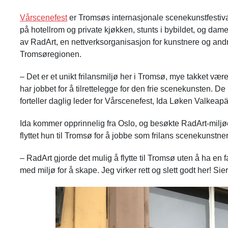
Vårscenefest
er Tromsøs internasjonale scenekunstfestival
på hotellrom og private kjøkken, stunts i bybildet, og dam
av RadArt, en nettverksorganisasjon for kunstnere og and
Tromsøregionen.
– Det er et unikt frilansmiljø her i Tromsø, mye takket vær
har jobbet for å tilrettelegge for den frie scenekunsten. 
forteller daglig leder for Vårscenefest, Ida Løken Valkeap
Ida kommer opprinnelig fra Oslo, og besøkte RadArt-miljøet 
flyttet hun til Tromsø for å jobbe som frilans scenekunst
– RadArt gjorde det mulig å flytte til Tromsø uten å ha en fa
med miljø for å skape. Jeg virker rett og slett godt her! Sie