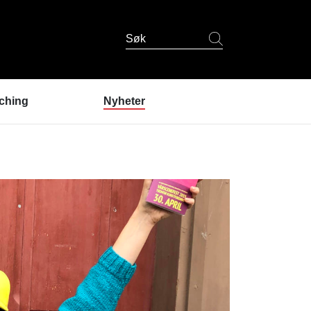
Søk
ching
Nyheter
er coaching?
ndres erfaringer
coaching
 er coachene?
u prøve coaching? /
lding