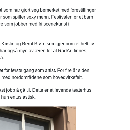
 som har gjort seg bemerket med forestillinger
er som spiller sexy menn. Festivalen er et barn
re som jobber med fri scenekunst i
e Kristin og Bernt Bjørn som gjennom et helt liv
De har også mye av æren
for at RadArt finnes,
ää.
for første gang som artist. For fire år siden
ner med nordområdene som hovedvirkefelt.
st jobb å gå til. Dette er et levende teaterhus,
r hun entusiastisk.