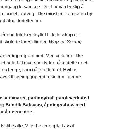
 inngang til samtale. Det har vært viktig å
funnet forøvrig. Ikke minst er Tromsø en by
dialog, forteller hun.
r og følelser knyttet til fellesskap er i
iskuterte forestillingen
Ways of Seeing.
 var ferdigprogrammert. Men vi kunne ikke
 det hele tatt mye som tyder på at dette er et
mfunn lenge, som nå er utfordret. Hvilke
ays Of seeing
griper direkte inn i denne
 seminarer, partinøytralt paroleverksted
r og Bendik Baksaas, åpningsshow med
or å nevne noe.
dsstille alle. Vi er heller opptatt av at