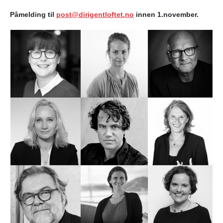
Påmelding til
post@dirigentloftet.no
innen 1.november.