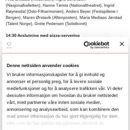
(Nasjonalballetten), Hanne Tømta (Nationaltheatret), Ingrid
Røynesdal (Oslo-Filharmonien),
Anders Beyer (Festspillene i
Bergen),
Maren Ørstavik (Aftenposten),
Maria Mediaas Jørstad
(Talent Norge),
Grete Pedersen (Solistkoret)
14:30 Avslutning med pizza-servering
15.30 Slutt
Denne nettsiden anvender cookies
PROGRAM DIRIGENTFORUM
Vi bruker informasjonskapsler for å gi innhold og
Meld deg på Facebook-arrangement
annonser et personlig preg, for å levere sosiale
mediefunksjoner og for å analysere trafikken vår. Vi deler
8. NOVEMBER
dessuten informasjon om hvordan du bruker nettstedet
vårt, med partnerne våre innen sosiale medier,
17:00-20:00 Dirigentforum
annonsering og analysearbeid, som kan kombinere den
Orkesterprøvesalen, DNO&B
med annen informasjon du har gjort tilgjengelig for dem,
eller som de har samlet inn gjennom din bruk av
17:00-20:00 Unge Dirigenter Barratt Due
Prøver med Eivind Aadland og Alf Aardal,
Kammersalen, Barratt