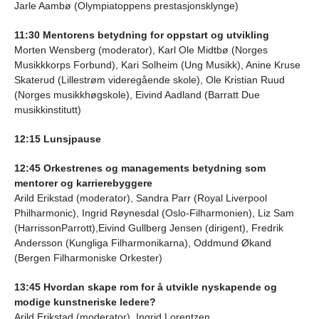
Jarle Aambø (Olympiatoppens
prestasjonsklynge)
11:30 Mentorens betydning for oppstart
og utvikling
Morten Wensberg (moderator), Karl Ole Midtbø (Norges
Musikkkorps Forbund), Kari Solheim (Ung Musikk), Anine Kruse
Skaterud (Lillestrøm videregående skole), Ole Kristian Ruud
(Norges musikkhøgskole), Eivind Aadland
(Barratt Due
musikkinstitutt)
12:15 Lunsjpause
12:45 Orkestrenes og managements betydning som
mentorer og karrierebyggere
Arild Erikstad (moderator),
Sandra Parr (Royal Liverpool
Philharmonic), Ingrid Røynesdal (Oslo-Filharmonien), Liz Sam
(HarrissonParrott),Eivind Gullberg Jensen (dirigent),
Fredrik
Andersson (Kungliga Filharmonikarna),
Oddmund Økand
(Bergen Filharmoniske Orkester)
13:45 Hvordan skape rom for å utvikle
nyskapende og
modige kunstneriske ledere?
Arild Erikstad (moderator), Ingrid Lorentzen