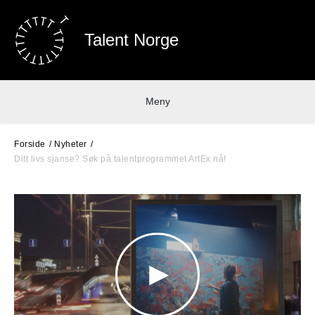
Talent Norge
Meny
Forside
Nyheter
Ditt livs sjanse? Søk på talentprogrammet ArtEx nå!