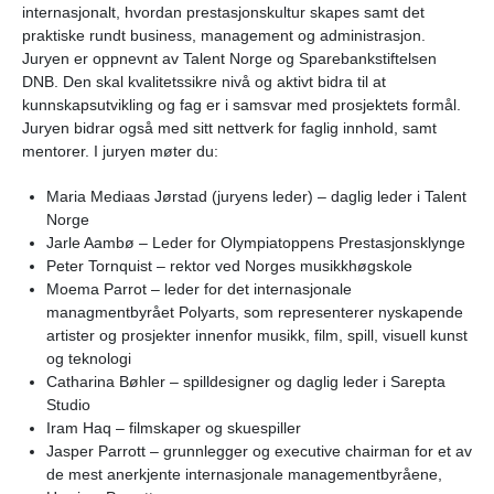
internasjonalt, hvordan prestasjonskultur skapes samt det
praktiske rundt business, management og administrasjon.
Juryen er oppnevnt av Talent Norge og Sparebankstiftelsen
DNB. Den skal kvalitetssikre nivå og aktivt bidra til at
kunnskapsutvikling og fag er i samsvar med prosjektets formål.
Juryen bidrar også med sitt nettverk for faglig innhold, samt
mentorer. I juryen møter du:
Maria Mediaas Jørstad (juryens leder) – daglig leder i Talent
Norge
Jarle Aambø – Leder for Olympiatoppens Prestasjonsklynge
Peter Tornquist – rektor ved Norges musikkhøgskole
Moema Parrot – leder for det internasjonale
managmentbyrået Polyarts, som representerer nyskapende
artister og prosjekter innenfor musikk, film, spill, visuell kunst
og teknologi
Catharina Bøhler – spilldesigner og daglig leder i Sarepta
Studio
Iram Haq – filmskaper og skuespiller
Jasper Parrott – grunnlegger og executive chairman for et av
de mest anerkjente internasjonale managementbyråene,