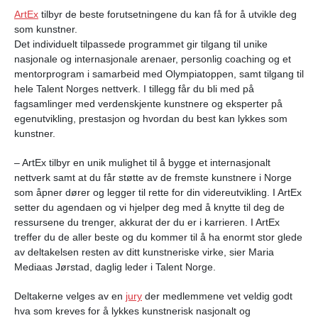
ArtEx
tilbyr de beste forutsetningene du kan få for å utvikle deg
som kunstner.
Det individuelt tilpassede programmet gir tilgang til unike
nasjonale og internasjonale arenaer, personlig coaching og et
mentorprogram i samarbeid med Olympiatoppen, samt tilgang til
hele Talent Norges nettverk. I tillegg får du bli med på
fagsamlinger med verdenskjente kunstnere og eksperter på
egenutvikling, prestasjon og hvordan du best kan lykkes som
kunstner.
– ArtEx tilbyr en unik mulighet til å bygge et internasjonalt
nettverk samt at du får støtte av de fremste kunstnere i Norge
som åpner dører og legger til rette for din videreutvikling. I ArtEx
setter du agendaen og vi hjelper deg med å knytte til deg de
ressursene du trenger, akkurat der du er i karrieren. I ArtEx
treffer du de aller beste og du kommer til å ha enormt stor glede
av deltakelsen resten av ditt kunstneriske virke, sier Maria
Mediaas Jørstad, daglig leder i Talent Norge.
Deltakerne velges av en
jury
der medlemmene vet veldig godt
hva som kreves for å lykkes kunstnerisk nasjonalt og