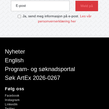
E-post
Ja, send meg informasjon på e-post.
Les vår
personvernerklæring her
Nyheter
English
Program- og søknadsportal
Søk ArtEx 2026-0267
Følg oss
Facebook
Instagram
LinkedIn
Twitter