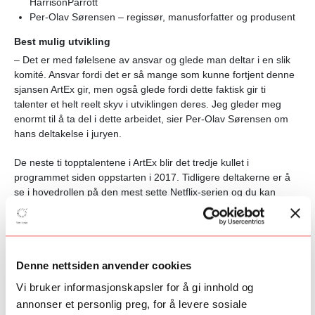
HarrisonParrott
Per-Olav Sørensen – regissør, manusforfatter og produsent
Best mulig utvikling
– Det er med følelsene av ansvar og glede man deltar i en slik
komité. Ansvar fordi det er så mange som kunne fortjent denne
sjansen ArtEx gir, men også glede fordi dette faktisk gir ti
talenter et helt reelt skyv i utviklingen deres. Jeg gleder meg
enormt til å ta del i dette arbeidet, sier Per-Olav Sørensen om
hans deltakelse i juryen.
De neste ti topptalentene i ArtEx blir det tredje kullet i
programmet siden oppstarten i 2017. Tidligere deltakerne er å
se i hovedrollen på den mest sette Netflix-serien og du kan
oppleve dem dansende på verdensberømte Bolsjojteatret. Du
har sett dem i seriesnakkiser på NRK, i urpremierer på Det
Norske Teatret og på dirigentpodiet til symfoniorkestre nasjonalt
og internasjonalt.
Denne nettsiden anvender cookies
I ArtEx har de fått mentorhjelp fra internasjonalt anerkjente
Vi bruker informasjonskapsler for å gi innhold og
musikere, dansere, skuespillere, klippere, produsenter,
annonser et personlig preg, for å levere sosiale
regissører, koreografer, visuelle kunstnere og komponister. Og