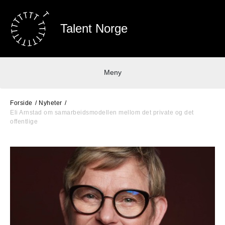
Talent Norge
Meny
Forside
Nyheter
Eli Arnstad om samarbeidsmodellen mellom det private og det
offentlige