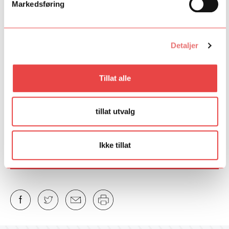
Markedsføring
– Det betyr ganske enkelt at man får mer ut av pengene. Jeg
ser også at det finnes andre områder hvor vi kunne møtt
hverandre på samme måte. Som regional sparebank har vi
Detaljer
innsikt i hvordan miljøer fungerer i vårt område, vi kjenner deres
styrker og svakheter, og vet hvor mulighetene ligger. Fremtiden
for disse prosjektene er ikke enten offentlig eller privat, det er
Tillat alle
snakk om å få gode krefter til å jobbe sammen.
Fant du det du lette etter?
tillat utvalg
Ja
Nei
Ikke tillat