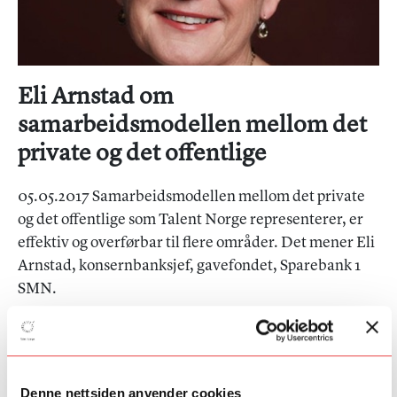
Eli Arnstad om
samarbeidsmodellen mellom det
private og det offentlige
05.05.2017 Samarbeidsmodellen mellom det private
og det offentlige som Talent Norge representerer, er
effektiv og overførbar til flere områder. Det mener Eli
Arnstad, konsernbanksjef, gavefondet, Sparebank 1
SMN.
– Vi har lang tradisjon med å dele overskuddet fra banken med
gode formål i samfunnet, det har vi gjort siden 1840. Gjennom
samarbeidet med Talent Norge har vi kunnet gi ekstra kraft til
viktige prosjekter, som for eksempel JazZtipendiat, som nå er en
Denne nettsiden anvender cookies