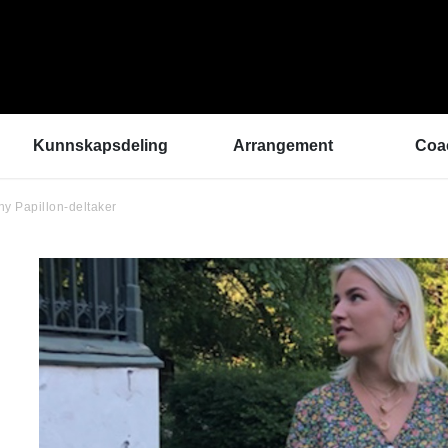
Kunnskapsdeling
Arrangement
Coa
ny Papillon-deltaker
Kunnskapsbank
ArtEx Fagsamlinger
Hva 
Hør a
Verktøykasse
Kulturytring 2025
med 
Se en gang til - bedre
rekrutteringsprosesser
Hvem
Klangbunn – verktøy
Vil d
for bærekraftige
Påme
prestasjonsmiljøer
Podkast
Helsetilbudet
Sammen om like muligheter