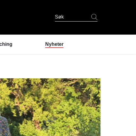
Søk
ching
Nyheter
er coaching?
ndres erfaringer
coaching
 er coachene?
u prøve coaching? /
lding