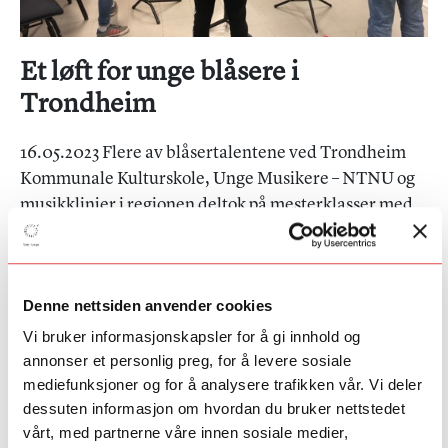
Et løft for unge blåsere i
Trondheim
16.05.2023 Flere av blåsertalentene ved Trondheim
Kommunale Kulturskole, Unge Musikere – NTNU og
musikklinjer i regionen deltok på mesterklasser med
hornist Steinar Granmo Nilsen og fløytist Cecilie
Løken 23. – 24.november 2018, et samarbeid med
Senter for talentutvikling Barratt Due.
Denne nettsiden anvender cookies
Samlingen var et direkte resultat av Blåserkonferansen om
Vi bruker informasjonskapsler for å gi innhold og
talentutvikling i sommer, der såkalt «møte med excellence» var
annonser et personlig preg, for å levere sosiale
ett av temaene.
mediefunksjoner og for å analysere trafikken vår. Vi deler
dessuten informasjon om hvordan du bruker nettstedet
- Det er av stor betydning å møtes på tvers av lokale miljøer og
oppleve gjestelærere på et så høyt nivå, sier avdelingsleder
vårt, med partnerne våre innen sosiale medier,