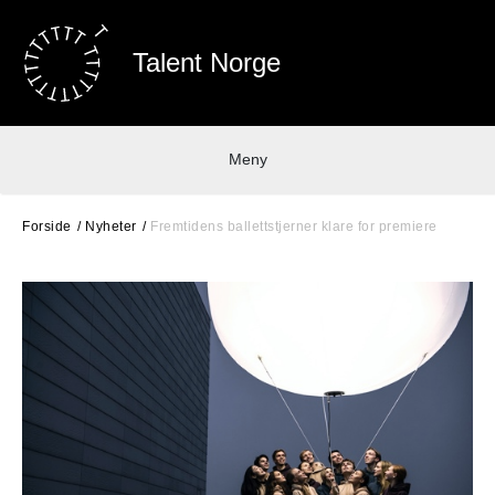
Talent Norge
Meny
Forside
Nyheter
Fremtidens ballettstjerner klare for premiere