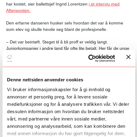
har kostet, sier ballettsjef Ingrid Lorentzen
i et intervju med
Aftenposten.
Den erfarne danseren husker selv hvordan det var å komme
som elev og skulle hevde seg blant de profesjonelle.
– Det var beintøft. Steget til å bli proff er veldig langt.
Juniorkompanier i andre land får ofte lite betalt. Her får de unge
ordentlig lønn, og de uttrykker at de har det veldig godt. Jeg tror
ingen av dem som har fått tilbud om å bli værende, har takket
nei til å bli her, sier Lorentzen i samme intervju.
Denne nettsiden anvender cookies
Vivace
spilles fra 27. februar–6. mars. I de to siste
forestillingene (onsdag 4. og fredag 6. mars) vil scenen fylles
Vi bruker informasjonskapsler for å gi innhold og
med både unge og eldre dansere fra ulike ballettskoler i en
annonser et personlig preg, for å levere sosiale
koreografi av Cina Espejord. Forestillingen blir derfor cirka 20
mediefunksjoner og for å analysere trafikken vår. Vi deler
minutter lenger.
dessuten informasjon om hvordan du bruker nettstedet
vårt, med partnerne våre innen sosiale medier,
Les mer om forestillingen her.
annonsering og analysearbeid, som kan kombinere den
Fant du det du lette etter?
med annen informasjon du har gjort tilgjengelig for dem,