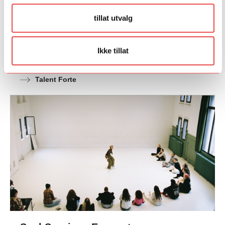
Talent Forte
tillat utvalg
Talentprogrammet FORTE har fokus på talentutvikling
innen barn og unge-feltet. FORTE gir tre deltakere
mulighet til å utvikle et ferdig kunstnerisk verk for barn og
Ikke tillat
unge – fra idé til premiere.
Talent Forte