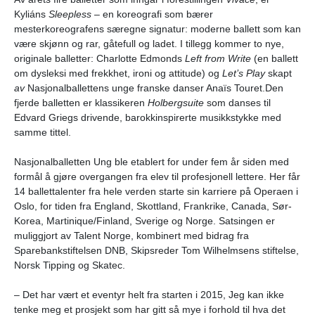
Kyliáns
Sleepless
– en koreografi som bærer
mesterkoreografens særegne signatur: moderne ballett som kan
være skjønn og rar, gåtefull og ladet. I tillegg kommer to nye,
originale balletter:
Charlotte Edmonds
Left from Write
(en
ballett
om dysleksi med frekkhet, ironi og attitude) og
Let’s Play
skapt
av
Nasjonalballettens unge franske danser Anaïs Touret.Den
fjerde balletten er klassikeren
Holbergsuite
som danses til
Edvard Griegs drivende, barokkinspirerte musikkstykke med
samme tittel.
Nasjonalballetten Ung ble etablert for under fem år siden med
formål å gjøre overgangen fra elev til profesjonell lettere. Her får
14 ballettalenter fra hele verden starte sin karriere på Operaen i
Oslo, for tiden fra England, Skottland, Frankrike, Canada, Sør-
Korea, Martinique/Finland, Sverige og Norge. Satsingen er
muliggjort av Talent Norge, kombinert med bidrag fra
Sparebankstiftelsen DNB, Skipsreder Tom Wilhelmsens stiftelse,
Norsk Tipping og Skatec.
– Det har vært et eventyr helt fra starten i 2015, Jeg kan ikke
tenke meg et prosjekt som har gitt så mye i forhold til hva det