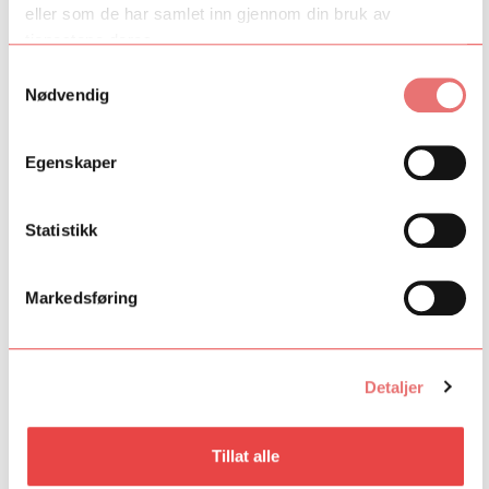
eller som de har samlet inn gjennom din bruk av
Ja
Nei
tjenestene deres.
Samtykkevalg
Nødvendig
Egenskaper
Statistikk
Markedsføring
Detaljer
Tillat alle