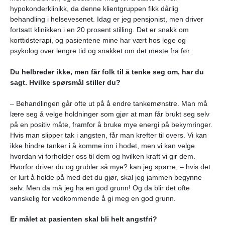
hypokonderklinikk, da denne klientgruppen fikk dårlig
behandling i helsevesenet. Idag er jeg
pensjonist, men driver
fortsatt klinikken i en 20 prosent stilling. Det er snakk om
korttidsterapi, og pasientene mine har vært hos lege og
psykolog over lengre tid og snakket om det meste fra før.
Du helbreder ikke, men får folk til å tenke seg om, har du
sagt. Hvilke spørsmål stiller du?
–
Behandlingen går ofte ut på å endre tankemønstre. Man må
lære seg å velge holdninger som gjør at man får brukt seg selv
på en positiv måte, framfor å bruke mye energi på bekymringer.
Hvis man slipper tak i angsten, får man krefter til overs. Vi kan
ikke hindre tanker i å komme inn i hodet, men vi kan velge
hvordan vi forholder oss til dem og hvilken kraft vi gir dem.
Hvorfor driver du og grubler så mye? kan jeg spørre, – hvis det
er lurt å holde på med det du gjør, skal jeg jammen begynne
selv. Men da må jeg ha en god grunn! Og da blir det ofte
vanskelig for vedkommende å gi meg en god grunn.
Er målet at pasienten skal bli helt angstfri?