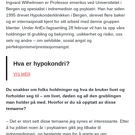
Ingvard Wilhelmsen er Professor emeritus ved Universitetet i
Bergen og spesialist i indremedisin og psykiatri.
Han har siden
1995 drevet Hypokonderklinikken i Bergen, skrevet flere bøker
og er internasjonalt kjent for sitt arbeid med denne gruppen
klienter.
Under ArtEx-fagsamling 28.februar vil han ta opp våre
holdninger til grubling og bekymring, usikkerhet og risiko, oss
selv og andre – om selvbilde, sosial angst og
perfeksjonisme/prestasjonsangst.
Hva er hypokondri?
VIS MER
Du snakker om folks holdninger og hva de bruker livet og
forholder seg til – om livet, døden og all den grublingen
man holder på med. Hvorfor er du så opptatt av disse
temaene?
– Det er stort sett disse temaene jeg synes er interessante.
Etter
å ha jobbet noen år i psykiatrien gikk jeg tilbake til
indremedisinen, og bestemte meg for å starte en ren