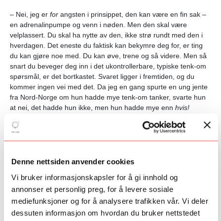
– Nei, jeg er
for
angsten i prinsippet, den kan være en fin sak –
en adrenalinpumpe og venn i nøden. Men den skal være
velplassert. Du skal ha nytte av den, ikke strø rundt med den i
hverdagen. Det eneste du faktisk
kan
bekymre deg for, er ting
du kan gjøre noe med. Du kan øve, trene og så videre. Men så
snart du beveger deg inn i det ukontrollerbare, typiske tenk-om
spørsmål, er det bortkastet. Svaret ligger i fremtiden, og du
kommer ingen vei med det. Da jeg en gang spurte en ung jente
fra Nord-Norge om hun hadde mye tenk-om tanker, svarte hun
at nei, det hadde hun ikke, men hun hadde mye enn
hvis!
På hvilken måte er hypokonderens grublerier overførbare til
kunstfeltet?
– Den som lider av hypokondri har gjerne en intellektuell
Denne nettsiden anvender cookies
kapasitet og kreativitet ettersom det skal litt fantasi til for å
Vi bruker informasjonskapsler for å gi innhold og
komme på ting. Og kunstnere er ofte både kreative og
annonser et personlig preg, for å levere sosiale
avanserte – ikke spesielt glade i å skrive reiseregninger og slikt.
Men det gjelder å ikke ta tankene så alvorlig, men bruke
mediefunksjoner og for å analysere trafikken vår. Vi deler
energien på det man skal og bør bruke energien sin på, som å
dessuten informasjon om hvordan du bruker nettstedet
øve eller tilrettelegge for en god natts søvn. Bekymringer om