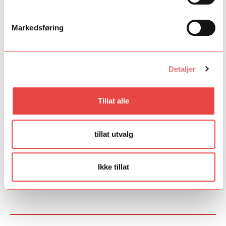
Se Prof. Jiri Hlinka Klaverakademis
nettside
for mer
informasjon.
Markedsføring
Mesterklassene arrangeres i samarbeid med Festspillene og
Hardingtonar. Konserten på Rekstensamlingene inngår i
Festspillenes program, det samme gjør mesterklassene.
Detaljer
Prof. Jiri Hlinka Klaverakademi er støttet av Talent Norge
og
Stiftelsen Kristian Gerhard Jebsen.
Tillat alle
Les mer om talentprogrammet
her.
Foto: Prof. Jiri Hlinka Klaverakademi
tillat utvalg
Fant du det du lette etter?
Ikke tillat
Ja
Nei