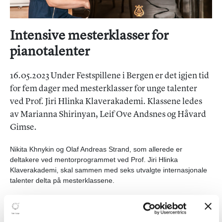
Intensive mesterklasser for
pianotalenter
16.05.2023 Under Festspillene i Bergen er det igjen tid
for fem dager med mesterklasser for unge talenter
ved Prof. Jiri Hlinka Klaverakademi. Klassene ledes
av Marianna Shirinyan, Leif Ove Andsnes og Håvard
Gimse.
Nikita Khnykin og Olaf Andreas Strand, som allerede er
deltakere ved mentorprogrammet ved Prof. Jiri Hlinka
Klaverakademi, skal sammen med seks utvalgte internasjonale
talenter delta på mesterklassene.
- Etter nok et år med undervisning står det enda klarere for meg
hvor etterlengtet Klaverakademiets tilbud er, sier Christian Ihle
Hadland, en av akademiets kunstneriske ledere.