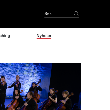
Søk
ching
Nyheter
er coaching?
ndres erfaringer
coaching
 er coachene?
u prøve coaching? /
lding