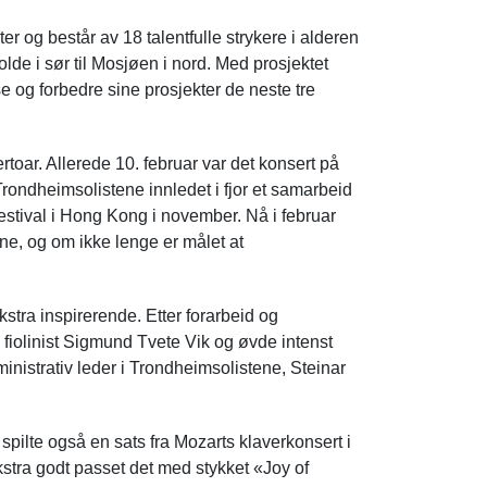
r og består av 18 talentfulle strykere i alderen
de i sør til Mosjøen i nord. Med prosjektet
 og forbedre sine prosjekter de neste tre
rtoar. Allerede 10. februar var det konsert på
ondheimsolistene innledet i fjor et samarbeid
estival i Hong Kong i november. Nå i februar
ne, og om ikke lenge er målet at
kstra inspirerende. Etter forarbeid og
 fiolinist Sigmund Tvete Vik og øvde intenst
ministrativ leder i Trondheimsolistene, Steinar
pilte også en sats fra Mozarts klaverkonsert i
stra godt passet det med stykket «Joy of