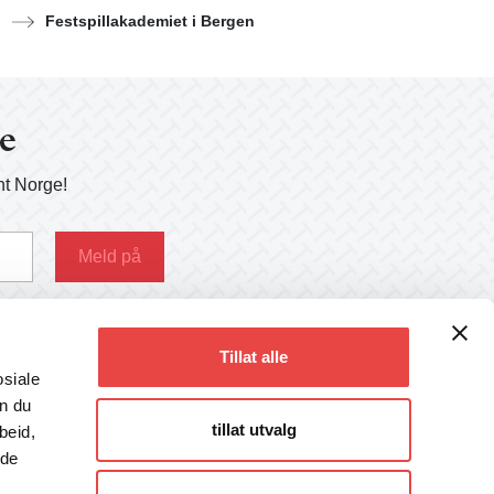
Festspillakademiet i Bergen
ge
nt Norge!
g her
Tillat alle
osiale
an du
tillat utvalg
beid,
Følg oss
 de
Facebook
Instagram