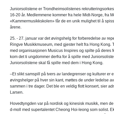
Juniorsolistene er Trondheimsolistenes rekrutteringsorkeste
16-20 år. Medlemmene kommer fra hele Midt-Norge, fra Mol
«Kammermusikkskolen» får de en unik mulighet til å spisse
årene.
25. - 27. januar var det øvingshelg for forberedelse av repe
Ringve Musikkmuseum, med gjester helt fra Hong Kong. Tr
med organisasjonen Musicus Inspires og spilte på deres f
kom det ti ungdommer derfra for å spille med Juniorsoliste
Juniorsolistene skal få spille med dem i Hong Kong.
–
Et slikt samspill på tvers av landegrenser og kulturer er e
øvingshelger på hver sin kant, møttes de under ledelse av
sammen i tre dager. Det ble en veldig flott konsert, sier ad
Larsen.
Hovedtyngden var på nordisk og kinesisk musikk, men de s
d-moll med supertalentet Cheong Hoi-leong som solist. Ek