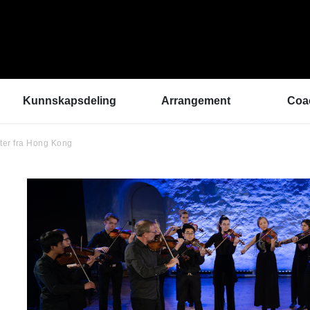
Kunnskapsdeling
Arrangement
Coa
ster fra Hong Kong
Kunnskapsbank
ArtEx Fagsamlinger
Hva 
Hør a
Verktøykasse
Kulturytring 2025
med 
Se en gang til - bedre
rekrutteringsprosesser
Hvem
Klangbunn – verktøy
Vil d
for bærekraftige
Påme
prestasjonsmiljøer
Podkast
Helsetilbudet
Sammen om like muligheter