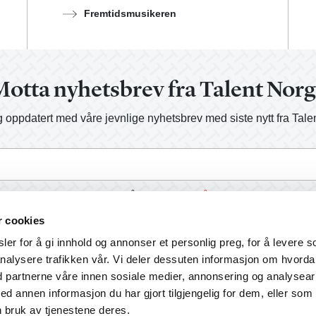
Fremtidsmusikeren
otta nyhetsbrev fra Talent Nor
 oppdatert med våre jevnlige nyhetsbrev med siste nytt fra Tale
a, send meg informasjon på e-post.
Les vår personvernerklærin
r cookies
er for å gi innhold og annonser et personlig preg, for å levere s
nalysere trafikken vår. Vi deler dessuten informasjon om hvord
d partnerne våre innen sosiale medier, annonsering og analysear
annen informasjon du har gjort tilgjengelig for dem, eller som
 bruk av tjenestene deres.