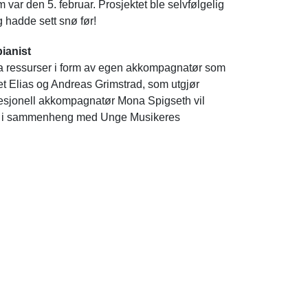
om var den 5. februar. Prosjektet ble selvfølgelig
 hadde sett snø før!
ianist
tra ressurser i form av egen akkompagnatør som
et Elias og Andreas Grimstrad, som utgjør
fesjonell akkompagnatør Mona Spigseth vil
lagt i sammenheng med Unge Musikeres