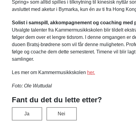
Spring» som alltid spilles i tilknytning til kinesisk nyttår s
avsluttet med aketur i Bymarka, kun én av ti fra Hong Kong
Solist i samspill, akkompagnement og coaching med p
Utvalgte talenter fra Kammermusikkskolen blir tildelt eks
følger dem over et lengre tidsrom. I denne omgangen er d
duoen Bratsj-brødrene som vil får denne muligheten. Pro
følge og coache dem dette semesteret. Timene vil blir 
samlinger.
Les mer om Kammermusikkskolen
her.
Foto:
Ole Wuttudal
Fant du det du lette etter?
Ja
Nei