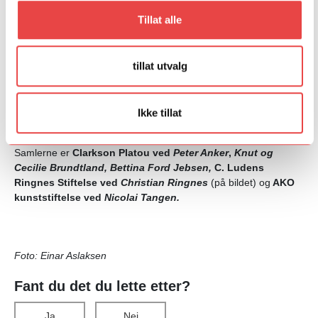
Anders Holen
, Henrik Olai Kaarstein, Mercedes Mühleisen
Tillat alle
og
Constance Tenvik.
Skribentene er
Ina Hagen, Ingrid Halland, Simen Joachim
Helsvig, Maria T. Horvei, Nora Joung
og
Nicholas Norton.
tillat utvalg
Fem kunstsamlere er knyttet til prosjektet som bidragsytere og
er sammen med Talent Norge tildelt hver sin kunstner som de
Ikke tillat
følger frem til ferdigstilt verk og utstilling. Samlernes bidrag
inkluderer støtte til produksjon og kjøp av kunstnerens verk.
Samlerne er
Clarkson Platou ved
Peter Anker
,
Knut og
Cecilie Brundtland, Bettina Ford Jebsen,
C. Ludens
Ringnes Stiftelse ved
Christian Ringnes
(på bildet) og
AKO
kunststiftelse ved
Nicolai Tangen.
Foto: Einar Aslaksen
Fant du det du lette etter?
Ja
Nei