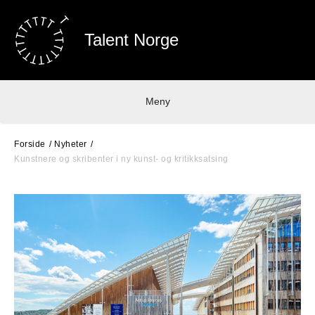
Talent Norge
Meny
Forside
Nyheter
Kunstnere og skribenter i ny kunst- og kritikksatsing