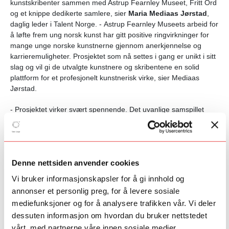
kunstskribenter sammen med Astrup Fearnley Museet, Fritt Ord
og et knippe dedikerte samlere, sier
Maria Mediaas Jørstad
,
daglig leder i Talent Norge. -
Astrup Fearnley Museets
arbeid for
å løfte frem ung norsk kunst har gitt positive ringvirkninger for
mange unge norske kunstnerne gjennom anerkjennelse og
karrieremuligheter. Prosjektet som nå settes i gang er unikt i sitt
slag og vil gi de utvalgte kunstnere og skribentene en solid
plattform for et profesjonelt kunstnerisk virke, sier Mediaas
Jørstad.
- Prosjektet virker svært spennende. Det uvanlige samspillet
mellom kunstnerne og skribentene kan forhåpentlig også skape
nye måter å formidle kritisk og lærerik tenkning om kunstens
rolle i samfunnet, sier
Knut Olav Åmås
, direktør i Stiftelsen Fritt
Ord.
Denne nettsiden anvender cookies
Prosjektet med arbeidstittelen
Plattform for ung
norsk kunst og
Vi bruker informasjonskapsler for å gi innhold og
kritikk
gir kunstnerne muligheten til et langvarig
annonser et personlig preg, for å levere sosiale
fordypningsarbeid og produksjon frem mot en stor utstilling på
mediefunksjoner og for å analysere trafikken vår. Vi deler
Astrup Fearnley Museet i januar 2019. Seks utvalgte skribenter
dessuten informasjon om hvordan du bruker nettstedet
følger hver sin kunstner gjennom prosjektperioden og skal
produsere en omfattende tekst til publisering i
vårt, med partnerne våre innen sosiale medier,