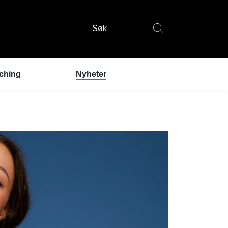
Søk
ching
Nyheter
er coaching?
ndres erfaringer
coaching
 er coachene?
u prøve coaching? /
lding