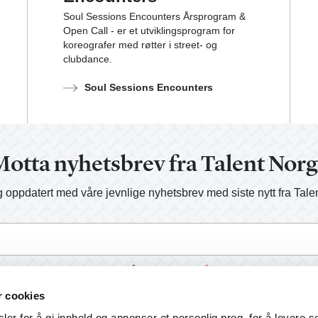
Soul Sessions Encounters Årsprogram &
Open Call - er et utviklingsprogram for
koreografer med røtter i street- og
clubdance.
Soul Sessions Encounters
otta nyhetsbrev fra Talent Nor
 oppdatert med våre jevnlige nyhetsbrev med siste nytt fra Tale
a, send meg informasjon på e-post.
Les vår personvernerklærin
r cookies
er for å gi innhold og annonser et personlig preg, for å levere s