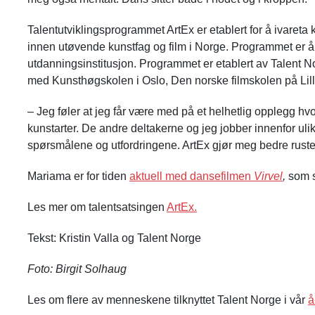
Talentutviklingsprogrammet ArtEx er etablert for å ivareta
innen utøvende kunstfag og film i Norge. Programmet er 
utdanningsinstitusjon.
Programmet er etablert av Talent 
med Kunsthøgskolen i Oslo, Den norske filmskolen på L
– Jeg føler at jeg får være med på et helhetlig opplegg hvo
kunstarter. De andre deltakerne og jeg jobber innenfor u
spørsmålene og utfordringene. ArtEx gjør meg bedre rustet til
Mariama er for tiden
aktuell med dansefilmen
Virvel
,
som s
Les mer om talentsatsingen
ArtEx.
Tekst: Kristin Valla og Talent Norge
Foto: Birgit Solhaug
Les om flere av menneskene tilknyttet Talent Norge i vår
å