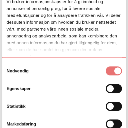
Vi bruker informasjonskapsler for å gi innhold og
med nykomponert musikk og tekst hvor hun utforsker eventyret
annonser et personlig preg, for å levere sosiale
som fortellerform. I 2020 er hun en av fem deltakere i Talent
mediefunksjoner og for å analysere trafikken vår. Vi deler
Norge og Nationaltheatrets satsing Nye National.
dessuten informasjon om hvordan du bruker nettstedet
Mariko Miyaya Jancey (2016-2019)
vårt, med partnerne våre innen sosiale medier,
annonsering og analysearbeid, som kan kombinere den
med annen informasjon du har gjort tilgjengelig for dem,
eller som de har samlet inn gjennom din bruk av
tjenestene deres.
Samtykkevalg
Nødvendig
Egenskaper
Statistikk
Markedsføring