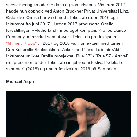
spesialisering i moderne dans og samtidsdans. Vinteren 2017
hadde hun opphold ved Anton Bruckner Privat Universität i Linz,
Østerrike. Ornilia har vært med i TekstLab siden 2016 og i
Inkubator fra juni 2017. Høsten 2017 produserte Ornilia
forestillingen «Motherland» med eget kompani; Kronos Dance
Company, medvirket som utøver i TekstLab produksjonen
"Minner: Kropp"
. I 2017 og 2018 var hun aktuell med turné i
Den Kulturelle Skolesekken i Asker med “TekstLab InterAkt”. I
Inkubator utvikler Ornilia prosjektet "Rua 57" / “Rua 57 - Arrival”,
sist presentert under TekstLab sin jubileumsfestival “Glokale
stemmer“ (2018) og under festivalen i 2019 på Sentralen.
Michael Aspli