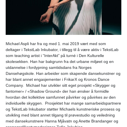
Michael Aspli har fra og med 1. mai 2019 vært med som
deltager i TekstLab Inkubator, i tillegg til å være aktiv i TekstLab
som teaching artist i “InterAkt” på turné i Den Kulturelle
skolesekken. Han har bakgrunn fra det urbane miljøet og en
utdannelse i fordypning samtidsdans fra Norges
Dansehøgskole. Han arbeider som skapende dansekunstner og
har blant annet engasjementer i FrikarX og Kronos Dance
Company. Michael har utvikler sitt eget prosjekt «Skygger og
fantomer» / «Shadow Ground» der han ønsker å formidle
hvordan det kollektive samfunnet påvirker og påvirkes av den
individuelle skyggen. Prosjektet har mange samarbeidspartnere
og TekstLab Inkubator støtter Michaels kunstneriske prosess og
utvikling med blant annet tilgang til prøvestudio og veiledning
med dansekunstnere Hanna Mjåvatn og Anette Brandanger og
scenograf/kostymedesigner Zofia Jakubiec.