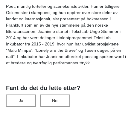
Poet, muntlig forteller og scenekunstutvikler. Hun er tidligere
Oslomester i slampoesi, og hun opptrer over store deler av
landet og internasjonalt, sist presentert på bokmessen i
Frankfurt som en av de nye stemmene på den norske
litteraturscenen. Jeaninne startet i TekstLab Unge Stemmer i
2014 og har vært deltager i talentprogrammet TekstLab
Inkubator fra 2015 - 2019, hvor hun har utviklet prosjektene
“Malu Mimpa“, “Lonely are the Brave“ og Tusen dager, på én
natt”. I Inkubator har Jeaninne utforsket poesi og spoken word i
et bredere og tverrfaglig performanseuttrykk.
Fant du det du lette etter?
Ja
Nei