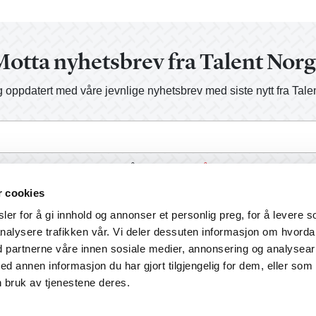
otta nyhetsbrev fra Talent Nor
 oppdatert med våre jevnlige nyhetsbrev med siste nytt fra Tale
a, send meg informasjon på e-post.
Les vår personvernerklærin
r cookies
er for å gi innhold og annonser et personlig preg, for å levere s
nalysere trafikken vår. Vi deler dessuten informasjon om hvord
d partnerne våre innen sosiale medier, annonsering og analysear
annen informasjon du har gjort tilgjengelig for dem, eller som
 bruk av tjenestene deres.