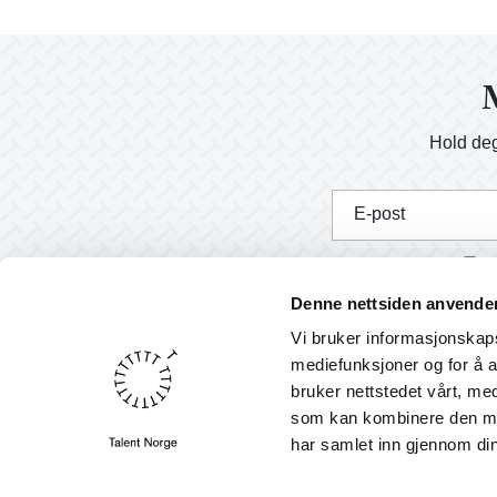
M
Hold deg
E-post
J
Denne nettsiden anvende
Vi bruker informasjonskapsl
mediefunksjoner og for å a
bruker nettstedet vårt, me
Nyheter
som kan kombinere den med 
English
har samlet inn gjennom din
Program- og søknadsportal