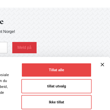
ge
nt Norge!
g her
Tillat alle
osiale
an du
tillat utvalg
beid,
Følg oss
 de
Facebook
Instagram
Ikke tillat
LinkedIn
Twitter