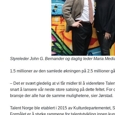
Styreleder John
G. Bernander og daglig leder Maria Medi
1.5 millioner av den samlede økningen på 2.5 millioner går
– Det er
svært gledelig at vi får midler til å videreføre Tal
snart å lansere vår neste store satsing på dette feltet. For 
bransje der alle har de samme mulighetene, sier Jørstad.
Talent Norge ble etablert i 2015
av Kulturdepartementet, S
Formålet er å styrke rammene for talentutvikling innen kun