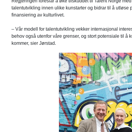
Regjeringen foreslår å øke tilskuddet til Talent Norge med 
talentutvikling innen ulike kunstarter og bidrar til å utløse
finansiering av kulturlivet.
– Vår modell for talentutvikling vekker internasjonal inte
behov også utenfor våre grenser, og stort potensiale til å 
kommer, sier Jørstad.