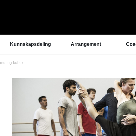
Kunnskapsdeling
Arrangement
Coa
unst og kultur
Kunnskapsbank
ArtEx Fagsamlinger
Hva 
Hør a
Verktøykasse
Kulturytring 2025
med 
Se en gang til - bedre
rekrutteringsprosesser
Hvem
Klangbunn – verktøy
Vil d
for bærekraftige
Påme
prestasjonsmiljøer
Podkast
Helsetilbudet
Sammen om like muligheter