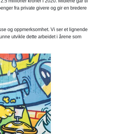
2.5 millioner kroner i 2020. Midlene går til
 penger fra private givere og gir en bredere
resse og oppmerksomhet. Vi ser et lignende
kunne utvikle dette arbeidet i årene som