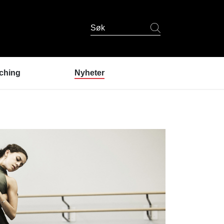
Søk
ching
Nyheter
er coaching?
ndres erfaringer
coaching
 er coachene?
u prøve coaching? /
lding