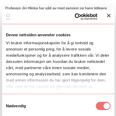
Professor Jiri Hlinka har gått av med pensjon og hans tidligere
elever, pianistene Leif Ove Andsnes, Geir Botnen, Håvard
Gimse og Christian Ihle Hadland, tok over det kunstneriske og
pedagogiske ansvaret for akademiet fra 2015. Leif Ove Andsnes
har en koordinerende funksjon.
Denne nettsiden anvender cookies
Klaverakademi skal videreutvikle Jiri Hlinkas visjon om å tilby
Vi bruker informasjonskapsler for å gi innhold og
undervisning på høyest mulig internasjonale nivå og etablere en
annonser et personlig preg, for å levere sosiale
plattform for kunstnerisk utvikling for utøvere som er i
mediefunksjoner og for å analysere trafikken vår. Vi deler
utdanningsfasen eller i begynnelsen av en profesjonell karriere.
dessuten informasjon om hvordan du bruker nettstedet
Klaverakademiet har som målsetting å utvikle et 3-årig
vårt, med partnerne våre innen sosiale medier,
mentorprogram som rettes mot spesielt talentfulle norske
annonsering og analysearbeid, som kan kombinere den
pianoelever med potensiale til å hevde seg på et høyt
med annen informasjon du har gjort tilgjengelig for dem,
internasjonalt nivå. I tillegg til klaverakademiets egne pedagoger
eller som de har samlet inn gjennom din bruk av
skal fremstående, internasjonale
tjenestene deres.
pianister og musikere (professorer) engasjeres som lærere på
mesterklassene. Formålet er å etablere et internasjonalt
Samtykkevalg
lærested for klaverfag og kammermusikk på høyeste nivå.
Nødvendig
Mesterklassene vil være viktig tilbud for musikere som er ferdig