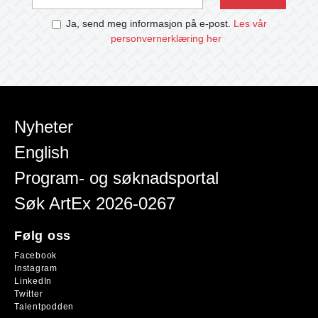
Ja, send meg informasjon på e-post.
Les vår
personvernerklæring her
Nyheter
English
Program- og søknadsportal
Søk ArtEx 2026-0267
Følg oss
Facebook
Instagram
LinkedIn
Twitter
Talentpodden