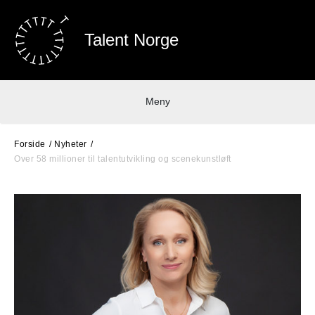
Talent Norge
Meny
Forside
Nyheter
Over 58 millioner til talentutvikling og scenekunstløft