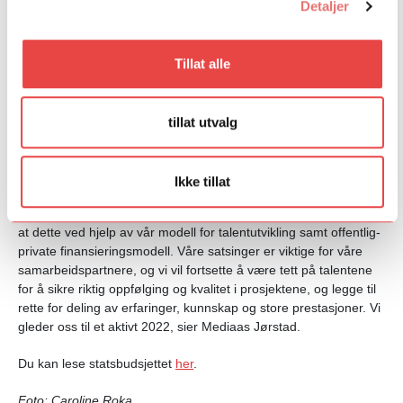
Detaljer
Festspillene i Bergen og under året festspill lanserte vi flere
topptalenter i satsingen ArtEx, inviterte til storslått konsert med
spillmusikk ledet av dagens og morgendagens maestroer og
hadde samtaler om Talent Norden. Satsingene gir store
Tillat alle
kunstneriske opplevelser og mange av talentene har fått sitt
gjennombrudd i løpet av 2021. Talent Norge ser at det spirer
godt i kultur-Norge og det skapes fantastiske resultater. Dette
tillat utvalg
fører til stor interesse for aktivitetene og det er stor pågang til
Talent Norges programmer.
Ikke tillat
- Vi ser at vi lykkes med å skape et rikt kulturliv med et mangfold
av kunstneriske uttrykk, og Talent Norge skal fortsette å bidra til
at dette ved hjelp av vår modell for talentutvikling samt offentlig-
private finansieringsmodell. Våre satsinger er viktige for våre
samarbeidspartnere, og vi vil fortsette å være tett på talentene
for å sikre riktig oppfølging og kvalitet i prosjektene, og legge til
rette for deling av erfaringer, kunnskap og store prestasjoner. Vi
gleder oss til et aktivt 2022, sier Mediaas Jørstad.
Du kan lese statsbudsjettet
her
.
Foto: Caroline Roka