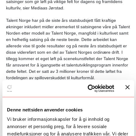
satsinger som gir løft på viktige felt for dagens og framtidens
kulturliv, sier Mediaas Jørstad.
Talent Norge har på de siste års statsbudsjett fått kraftige
økninger inkludert midler øremerket til satsingene våre på Talent
Norden etter modell av Talent Norge, mangfold i kulturlivet samt
en helhetlig satsing på de neste beste. Dette arbeidet kan
allerede vise til gode resultater og på neste års statsbudsjett er
disse videreført som en del av Talent Norges ordinære drift. I
tillegg kommer et eget løft på scenekunstfeltet der Talent Norge
får ansvaret for å igangsette et talentutviklingsprogram innenfor
dette feltet. Det er satt av 3 millioner kroner til dette løftet fra
fordelingen av spilloverskuddet til kulturformål.
- Alle våre satsinger er bygget på vår privat-offentlig
finansieringsmodell og vi samarbeider med over 50 av de mest
toneangivende private bidragsyterne i Norge. Ved utgangen av
2020 hadde vi bidratt til å utløse satsinger til en samlet verdi av
Denne nettsiden anvender cookies
rundt 381 millioner kroner. Av disse kommer drøye 210 millioner
Vi bruker informasjonskapsler for å gi innhold og
kroner fra bidragsytere. Vi ser at når det offentlige satser, da
annonser et personlig preg, for å levere sosiale
satser også de private. Vi gleder oss til å styrke midlene til våre
mediefunksjoner og for å analysere trafikken vår. Vi deler
programmer ytterligere i 2022, sier Mediaas Jørstad.