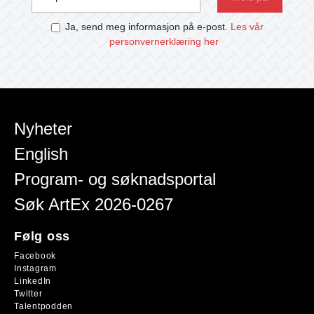
Ja, send meg informasjon på e-post.
Les vår
personvernerklæring her
Nyheter
English
Program- og søknadsportal
Søk ArtEx 2026-0267
Følg oss
Facebook
Instagram
LinkedIn
Twitter
Talentpodden