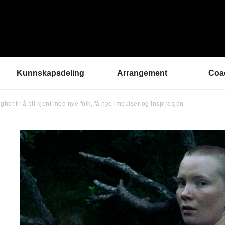
Kunnskapsdeling
Arrangement
Coa
het til å bli kjent med nye folk, få nye impulser og inspirasjon
Kunnskapsbank
ArtEx Fagsamlinger
Hva 
Hør a
Verktøykasse
Kulturytring 2025
med 
Se en gang til - bedre
rekrutteringsprosesser
Hvem
Klangbunn – verktøy
Vil d
for bærekraftige
Påme
prestasjonsmiljøer
Podkast
Helsetilbudet
Sammen om like muligheter