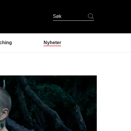
Søk
ching
Nyheter
er coaching?
ndres erfaringer
coaching
 er coachene?
u prøve coaching? /
lding