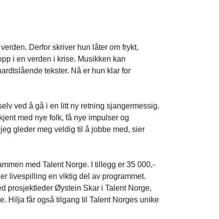
rden. Derfor skriver hun låter om frykt,
pp i en verden i krise. Musikken kan
rdtslående tekster. Nå er hun klar for
lv ved å gå i en litt ny retning sjangermessig.
 kjent med nye folk, få nye impulser og
m jeg gleder meg veldig til å jobbe med, sier
ammen med Talent Norge. I tillegg er 35 000,-
ler livespilling en viktig del av programmet.
d prosjektleder Øystein Skar i Talent Norge,
 Hilja får også tilgang til Talent Norges unike