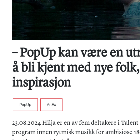
– PopUp kan være en utro
å bli kjent med nye folk
inspirasjon
PopUp
ArtEx
23.08.2024 Hilja er en av fem deltakere i Talen
program innen rytmisk musikk for ambisiøse 18- 