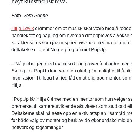
høyt kunstnerisk nivå.
Foto: Vera Sonne
Hilja Løvik
drømmer om at musikk skal være med å redde ve
handlekraft og håp, og om hvordan det oppleves å vokse o
karakteriseres som jazzinspirert visepop med nære, men ha
deltakelse i Talent Norge-programmet PopUp.
– Nå jobber jeg med ny musikk, og prøver å utfordre meg se
Så jeg tror PopUp kan være en utrolig fin mulighet til å bli
inspirasjon. I tillegg har jeg fått en utrolig god mentor, so
Hilja.
I PopUp får Hilja 8 timer med en mentor som hun velger s
øremerket til karriereutviklende aktiviteter som studiotid el
Deltakerne skal nå sette opp en aktivitetsplan i samråd me
for både valg av mentor og bruk av de økonomiske midlene.
nettverk og fagsamlinger.