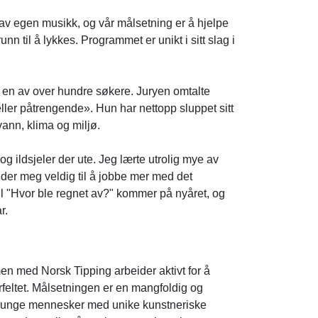
 av egen musikk, og vår målsetning er å hjelpe
 til å lykkes. Programmet er unikt i sitt slag i
om en av over hundre søkere. Juryen omtalte
ller påtrengende». Hun har nettopp sluppet sitt
ann, klima og miljø.
 og ildsjeler der ute. Jeg lærte utrolig mye av
der meg veldig til å jobbe mer med det
til "Hvor ble regnet av?" kommer på nyåret, og
r.
n med Norsk Tipping arbeider aktivt for å
urfeltet. Målsetningen er en mangfoldig og
lpe unge mennesker med unike kunstneriske