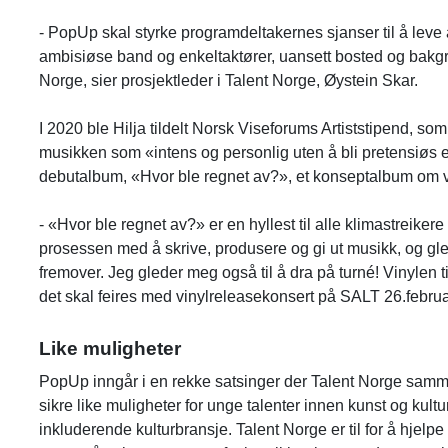
- PopUp skal styrke programdeltakernes sjanser til å leve
ambisiøse band og enkeltaktører, uansett bosted og bakgrunn
Norge, sier prosjektleder i Talent Norge, Øystein Skar.
I 2020 ble Hilja tildelt Norsk Viseforums Artiststipend, s
musikken som «intens og personlig uten å bli pretensiøs e
debutalbum, «Hvor ble regnet av?», et konseptalbum om v
- «Hvor ble regnet av?» er en hyllest til alle klimastreikere
prosessen med å skrive, produsere og gi ut musikk, og gle
fremover. Jeg gleder meg også til å dra på turné! Vinylen 
det skal feires med vinylreleasekonsert på SALT 26.februa
Like muligheter
PopUp inngår i en rekke satsinger der Talent Norge samme
sikre like muligheter for unge talenter innen kunst og kult
inkluderende kulturbransje. Talent Norge er til for å hje