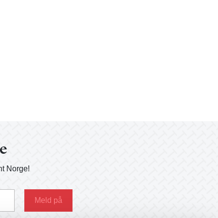
ge
nt Norge!