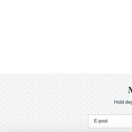
M
Hold deg
E-post