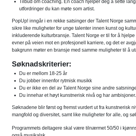
Tilbud om coaching. En coach hjelper deg å sette langsi
utfordringer du kan møte som artist.
PopUp! inngår i en rekke satsinger der Talent Norge samm
sikre like muligheter for unge talenter innen kunst og kult
inkluderende kulturbransje. Talent Norge er til for å hje
evner på veien mot en profesjonell karriere, og det er avg
bakgrunn møter en bransje med samme muligheter til å utøv
Søknadskriterier:
Du er mellom 18-25 år
Du jobber innenfor rytmisk musikk
Du er ikke en del av Talent Norge sine andre satsning
Du innehar et høyt kunstnerisk nivå og har ambisjoner.
Søknadene blir først og fremst vurdert ut fra kunstnerisk n
mangfold og diversitet, samt like muligheter for alle, og sø
Programmets deltagere skal være tilnærmet 50/50 i kjønn
også musikalsk.