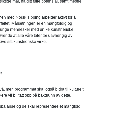
ktige mål, nå ditt fulle potensial, samt mestre
en med Norsk Tipping arbeider aktivt for å
urfeltet. Målsetningen er en mangfoldig og
lpe unge mennesker med unike kunstneriske
jørende at alle våre talenter uavhengig av
e sitt kunstneriske virke.
er
ivå, men programmet skal også bidra til kulturelt
kere vil bli tatt opp på bakgrunn av dette.
sbalanse og de skal representere et mangfold,