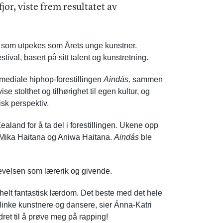
jor, viste frem resultatet av
.
er som utpekes som Årets unge kunstner.
estival, basert på sitt talent og kunstretning.
mediale hiphop-forestillingen
Aindás,
sammen
se stolthet og tilhørighet til egen kultur, og
isk perspektiv.
aland for å ta del i forestillingen
.
Ukene opp
d Mika Haitana og Aniwa Haitana.
Aindás
ble
evelsen som lærerik og givende.
n helt fantastisk lærdom. Det beste med det hele
flinke kunstnere og dansere, sier Ánna-Katri
dret til å prøve meg på rapping!