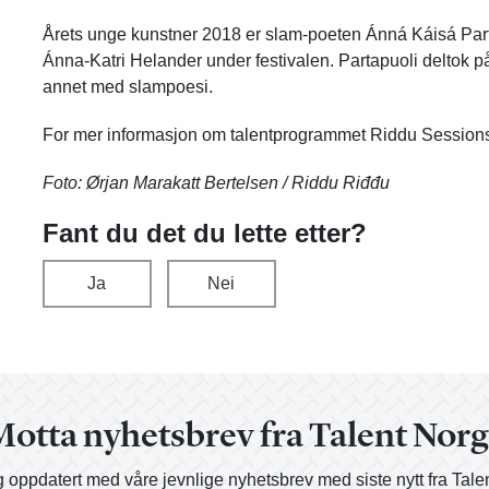
Årets unge kunstner 2018 er slam-poeten Ánná Káisá Partap
Ánna-Katri Helander under festivalen.
Partapuoli
deltok på
annet med slampoesi.
For mer informasjon om talentprogrammet Riddu Session
Foto:
Ørjan Marakatt Bertelsen /
Riddu Riđđu
Fant du det du lette etter?
Ja
Nei
otta nyhetsbrev fra Talent Nor
 oppdatert med våre jevnlige nyhetsbrev med siste nytt fra Tale