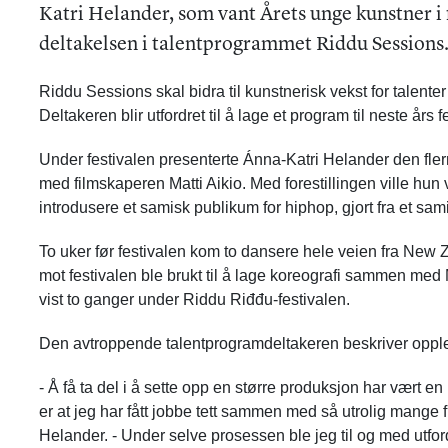
Katri Helander, som vant Årets unge kunstner i f
deltakelsen i talentprogrammet Riddu Sessions
Riddu Sessions skal bidra til kunstnerisk vekst for talent
Deltakeren blir utfordret til å lage et program til neste års f
Under festivalen presenterte Ánna-Katri Helander den fler
med filmskaperen Matti Aikio. Med forestillingen ville hun vi
introdusere et samisk publikum for hiphop, gjort fra et sam
To uker før festivalen kom to dansere hele veien fra New Ze
mot festivalen ble brukt til å lage koreografi sammen me
vist to ganger under Riddu Riđđu-festivalen.
Den avtroppende talentprogramdeltakeren beskriver oppl
- Å få ta del i å sette opp en større produksjon har vært e
er at jeg har fått jobbe tett sammen med så utrolig mange 
Helander. - Under selve prosessen ble jeg til og med utfor