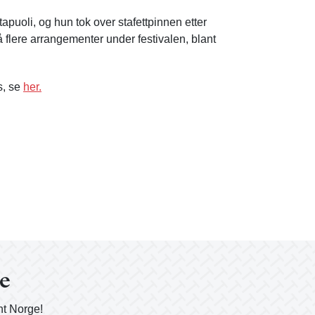
uoli, og hun tok over stafettpinnen etter
 flere arrangementer under festivalen, blant
s, se
her.
ge
nt Norge!