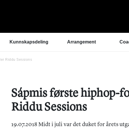
Kunnskapsdeling
Arrangement
Coa
nder Riddu Sessions
Kunnskapsbank
ArtEx Fagsamlinger
Hva 
Hør a
Verktøykasse
Kulturytring 2025
med 
Se en gang til - bedre
rekrutteringsprosesser
Hvem
Klangbunn – verktøy
Vil d
Sápmis første hiphop-fo
for bærekraftige
Påme
prestasjonsmiljøer
Podkast
Riddu Sessions
Helsetilbudet
Sammen om like muligheter
19.07.2018 Midt i juli var det duket for årets u