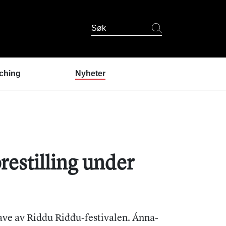
Søk
ching
Nyheter
er coaching?
ndres erfaringer
coaching
 er coachene?
u prøve coaching? /
restilling under
lding
tgave av Riddu Riđđu-festivalen. Ánna-