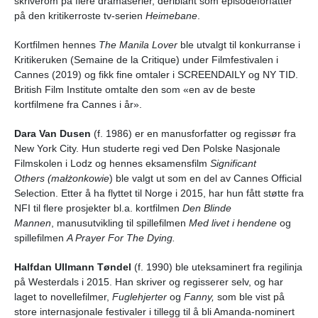
skriverom på flere dramaserier, deriblant som episodeforfatter
på den kritikerroste tv-serien
Heimebane
.
Kortfilmen hennes
The Manila Lover
ble utvalgt til konkurranse i
Kritikeruken (Semaine de la Critique) under Filmfestivalen i
Cannes (2019) og fikk fine omtaler i SCREENDAILY og NY TID.
British Film Institute omtalte den som «en av de beste
kortfilmene fra Cannes i år».
Dara Van Dusen
(f. 1986) er en manusforfatter og regissør fra
New York City. Hun studerte regi ved Den Polske Nasjonale
Filmskolen i Lodz og hennes eksamensfilm
Significant
Others
(małżonkowie
) ble valgt ut som en del av Cannes Official
Selection. Etter å ha flyttet til Norge i 2015, har hun fått støtte fra
NFI til flere prosjekter bl.a. kortfilmen
Den Blinde
Mannen
, manusutvikling til spillefilmen
Med livet i hendene
og
spillefilmen
A Prayer For The Dying.
Halfdan Ullmann Tøndel
(f. 1990) ble uteksaminert fra regilinja
på Westerdals i 2015. Han skriver og regisserer selv, og har
laget to novellefilmer,
Fuglehjerter
og
Fanny,
som ble vist på
store internasjonale festivaler i tillegg til å bli Amanda-nominert