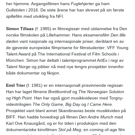
her hjemme. Avgangsfilmen hans
Fuglehjerter
ga ham
Gullstolen i 2016. De siste årene har han skrevet på sin første
spillefilm med utvikling fra NFI.
Simon Tillaas
(f. 1985) er filmregissør med utdannelse fra Den
norske filmskolen på Lillehammer. Hans eksamensfilm
Den lille
døden
vant nasjonale og internasjonale priser, deriblant en av
de gjeveste europeiske filmprisene for filmstudenter: VFF Young
Talent Award på The International Festival of Film Schools i
München. Simon har deltatt i talentprogrammet ArtEx i regi av
Talent Norge og jobber nå med nye lengre prosjekter innenfor
både dokumentar og fiksjon.
Emil Trier
(f. 1981) er en internasjonalt prisvinnende regissør.
Han har laget filmene
Brettkontroll
og
The Norwegian Solution
og High Point.
Han har også gjort musikkvideoer med Torgny-
videotrilogien
The Only Game, Big Day
og
I Came Here.
Prosjektet vant blant annet
Skandinavias beste musikkvideo på
BIFF
.
Han hadde hovedregi på filmen
Den Andre Munch
med
Karl Ove Knausgård, og er for tiden i produksjon med den
dokumentariske kinofilmen
Stol på Meg,
en coming-of-age film