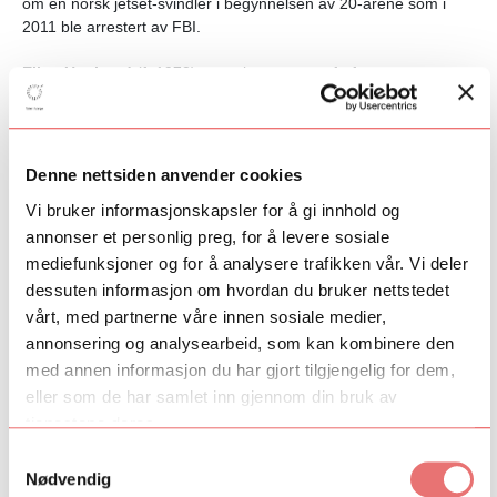
om en norsk jetset-svindler i begynnelsen av 20-årene som i
2011 ble arrestert av FBI.
Ellen Ugelstad
(f. 1973) er regissør, manusforfatter og
produsent, utdannet fra California. Filmene hennes strekker seg
fra dokumentar, filmessay til fiksjon. Dokumentaren
Indian
summer
nominert til Gullruten for beste regi og dokumentar i
2012. De siste årene har hun søkt seg videre mot hybride og
Denne nettsiden anvender cookies
sjangeroverskridende formater som i feks. kortfilmen
Vi bruker informasjonskapsler for å gi innhold og
Møterommet
som vant Dramatikerforbundets pris for beste
manus. I hybridfilmen
Making Sense Together
(2018)
annonser et personlig preg, for å levere sosiale
undersøkes forholdet mellom makt og avmakt i psykiatrien og
mediefunksjoner og for å analysere trafikken vår. Vi deler
filmen ble lansert under Oslo Pix i 2018.
Den Grønne dalen
dessuten informasjon om hvordan du bruker nettstedet
hadde premiere under kortfilmfestivalen i Grimstad samme år
vårt, med partnerne våre innen sosiale medier,
og mottok Gullstolen for beste film.
annonsering og analysearbeid, som kan kombinere den
med annen informasjon du har gjort tilgjengelig for dem,
Les mer om de
16 andre talentene i Filmskapere
.
eller som de har samlet inn gjennom din bruk av
Mer om talentsatsingen
.
tjenestene deres.
Samtykkevalg
Les mer på
Filmskaperes nettside.
Nødvendig