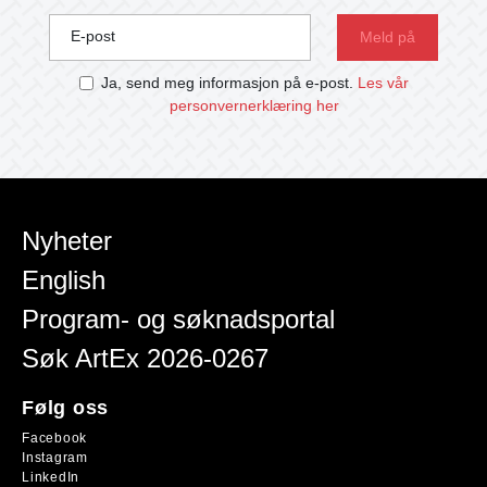
E-post
Ja, send meg informasjon på e-post.
Les vår
personvernerklæring her
Nyheter
English
Program- og søknadsportal
Søk ArtEx 2026-0267
Følg oss
Facebook
Instagram
LinkedIn