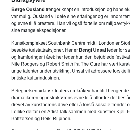
Børge Ousland
trenger knapt en introduksjon og hans ek
var mulig. Ousland vil dele sine erfaringer og er innom t
og evne til å prestere. Han vil også fortelle om miljøavtr
sine mange ekspedisjoner.
Kunstkomplekset Southbank Centre midt i London er Storb
besøkte turistattraksjoner. Her er
Bengi Unsal
leder for 
og framføringer i året; her leder hun den bejublede festi
Nile Rodgers og Robert Smith fra The Cure har vært kurator
unge talenter under utvikling. Unsal vil adressere forskje
britiske kulturindustrien.
Betegnelsen «dansk teaters urokråke» har blitt hengend
dramatikeren og instruktørens evne til å utfordre det beståen
drevet av kunstnerens drive etter å forstå sosiale trender 
Lollike deltar i en Artist Talk sammen med kunstner Kjell E
Baltzersen og Heiki Riipinen.