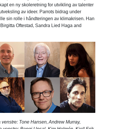
pt en ny skoleretning for utvikling av talenter
tveksling av ideer. Parrots bidrag under
e sin rolle i håndteringen av klimakrisen. Han
Birgitta Oftestad, Sandra Lied Haga and
 venstre: Tone Hansen, Andrew Murray,
 venstre: Bengi Unsal, Kim Holmén, Kjell Erik