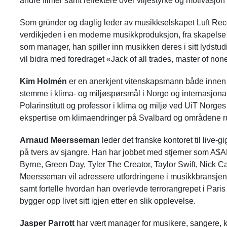
andre filmer samt reflektere over viljestyrke og motivasjon 
Som gründer og daglig leder av musikkselskapet Luft Rec
verdikjeden i en moderne musikkproduksjon, fra skapelse til
som manager, han spiller inn musikken deres i sitt lydstud
vil bidra med foredraget «Jack of all trades, master of non
Kim Holmén
er en anerkjent vitenskapsmann både innen i
stemme i klima- og miljøspørsmål i Norge og internasjona
Polarinstitutt og professor i klima og miljø ved UiT Norges 
ekspertise om klimaendringer på Svalbard og områdene r
Arnaud Meersseman
leder det franske kontoret til live-
på tvers av sjangre. Han har jobbet med stjerner som A
Byrne, Green Day, Tyler The Creator, Taylor Swift, Nic
Meersseman vil adressere utfordringene i musikkbransjen
samt fortelle hvordan han overlevde terrorangrepet i Pari
bygger opp livet sitt igjen etter en slik opplevelse.
Jasper Parrott
har vært manager for musikere, sangere, ko