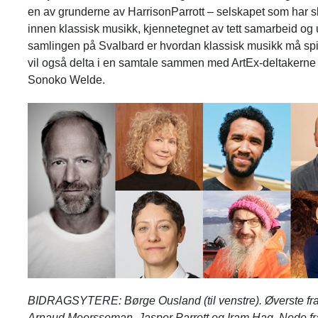
en av grunderne av HarrisonParrott – selskapet som har ska
innen klassisk musikk, kjennetegnet av tett samarbeid og u
samlingen på Svalbard er hvordan klassisk musikk må spill
vil også delta i en samtale sammen med ArtEx-deltakerne 
Sonoko Welde.
BIDRAGSYTERE: Børge Ousland (til venstre). Øverste fra
Arnaud Meersseman, Jasper Parrott og Iram Haq. Nede fra