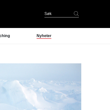
Søk
ching
Nyheter
er coaching?
ndres erfaringer
coaching
 er coachene?
u prøve coaching? /
lding