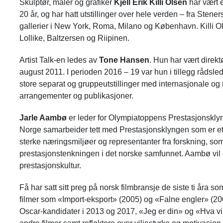
Skulptør, maler og grafiker
Kjell Erik Killi Olsen
har vært 
20 år, og har hatt utstillinger over hele verden – fra Ste
gallerier i New York, Roma, Milano og København. Killi O
Lollike, Baltzersen og Riipinen.
Artist Talk-en ledes av
Tone Hansen
. Hun har vært direk
august 2011. I perioden 2016 – 19 var hun i tillegg rådsled
store separat og gruppeutstillinger med internasjonale og
arrangementer og publikasjoner.
Jarle Aambø
er leder for Olympiatoppens Prestasjonsklynge
Norge samarbeider tett med Prestasjonsklyngen som er e
sterke næringsmiljøer og representanter fra forskning, som 
prestasjonstenkningen i det norske samfunnet. Aambø vil d
prestasjonskultur.
Få har satt sitt preg på norsk filmbransje de siste ti åra s
filmer som «Import-eksport» (2005) og «Falne engler» (2
Oscar-kandidater i 2013 og 2017, «Jeg er din» og «Hva vil f