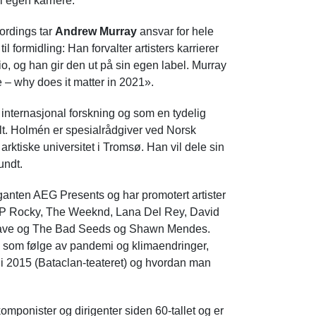
i egen karriere.
ordings tar
Andrew Murray
ansvar for hele
 formidling: Han forvalter artisters karrierer
io, og han gir den ut på sin egen label. Murray
e – why does it matter in 2021».
nternasjonal forskning og som en tydelig
lt. Holmén er spesialrådgiver ved Norsk
arktiske universitet i Tromsø. Han vil dele sin
undt.
giganten AEG Presents og har promotert artister
$AP Rocky, The Weeknd, Lana Del Rey, David
k Cave og The Bad Seeds og Shawn Mendes.
 som følge av pandemi og klimaendringer,
s i 2015 (Bataclan-teateret) og hvordan man
mponister og dirigenter siden 60-tallet og er