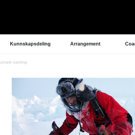
Kunnskapsdeling
Arrangement
Coa
sjonale samling
Kunnskapsbank
ArtEx Fagsamlinger
Hva 
Hør a
Verktøykasse
Kulturytring 2025
med 
Se en gang til - bedre
rekrutteringsprosesser
Hvem
Klangbunn – verktøy
Vil d
for bærekraftige
Påme
prestasjonsmiljøer
Podkast
Helsetilbudet
Sammen om like muligheter