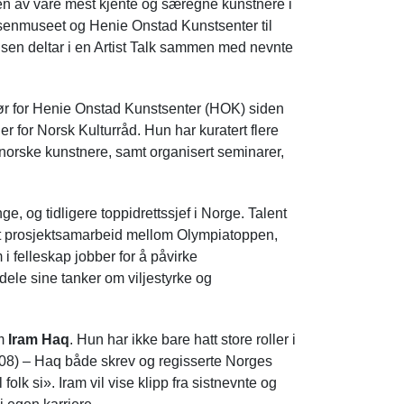
en av våre mest kjente og særegne kunstnere i
nersenmuseet og Henie Onstad Kunstsenter til
lsen deltar i en Artist Talk sammen med nevnte
tør for Henie Onstad Kunstsenter (HOK) siden
er for Norsk Kulturråd. Hun har kuratert flere
 norske kunstnere, samt organisert seminarer,
, og tidligere toppidrettssjef i Norge. Talent
t prosjektsamarbeid mellom Olympiatoppen,
i felleskap jobber for å påvirke
ele sine tanker om viljestyrke og
om
Iram Haq
. Hun har ikke bare hatt store roller i
008) – Haq både skrev og regisserte Norges
olk si». Iram vil vise klipp fra sistnevnte og