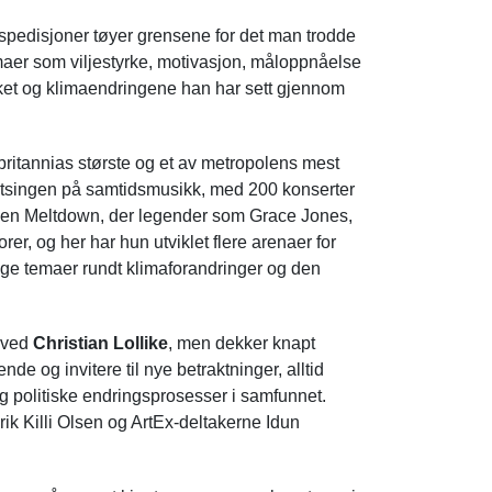
spedisjoner tøyer grensene for det man trodde
emaer som viljestyrke, motivasjon, måloppnåelse
ykket og klimaendringene han har sett gjennom
ritannias største og et av metropolens mest
satsingen på samtidsmusikk, med 200 konserter
valen Meltdown, der legender som Grace Jones,
er, og her har hun utviklet flere arenaer for
llige temaer rundt klimaforandringer og den
e ved
Christian Lollike
, men dekker knapt
de og invitere til nye betraktninger, alltid
og politiske endringsprosesser i samfunnet.
rik Killi Olsen og ArtEx-deltakerne Idun