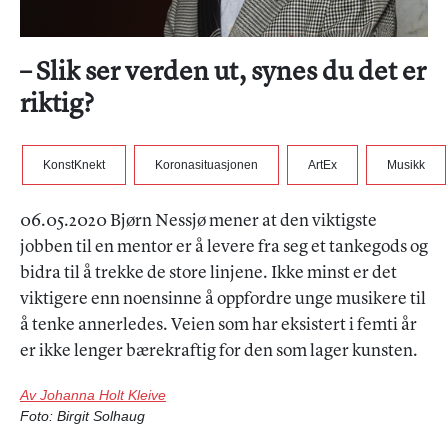
– Slik ser verden ut, synes du det er
riktig?
KonstKnekt
Koronasituasjonen
ArtEx
Musikk
06.05.2020 Bjørn Nessjø mener at den viktigste
jobben til en mentor er å levere fra seg et tankegods og
bidra til å trekke de store linjene. Ikke minst er det
viktigere enn noensinne å oppfordre unge musikere til
å tenke annerledes. Veien som har eksistert i femti år
er ikke lenger bærekraftig for den som lager kunsten.
Av Johanna Holt Kleive
Foto: Birgit Solhaug