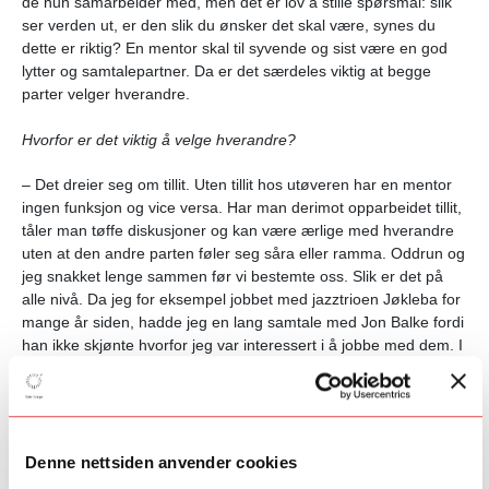
de hun samarbeider med, men det er lov å stille spørsmål: slik
ser verden ut, er den slik du ønsker det skal være, synes du
dette er riktig? En mentor skal til syvende og sist være en god
lytter og samtalepartner. Da er det særdeles viktig at begge
parter velger hverandre.
Hvorfor er det viktig å velge hverandre?
– Det dreier seg om tillit. Uten tillit hos utøveren har en mentor
ingen funksjon og vice versa. Har man derimot opparbeidet tillit,
tåler man tøffe diskusjoner og kan være ærlige med hverandre
uten at den andre parten føler seg såra eller ramma. Oddrun og
jeg snakket lenge sammen før vi bestemte oss. Slik er det på
alle nivå. Da jeg for eksempel jobbet med jazztrioen Jøkleba for
mange år siden, hadde jeg en lang samtale med Jon Balke fordi
han ikke skjønte hvorfor jeg var interessert i å jobbe med dem. I
løpet av samtalen fant vi at vi hadde et felles tankegods og vi
fikk etablert nødvendig tillit og gjensidig respekt.
I fremtiden tror Nessjø det blir viktigere å gjøre ting på en annen
måte enn tidligere. Unge musikere bør løsrive seg fra tanken
Denne nettsiden anvender cookies
om at de trenger en tung industri i ryggen.