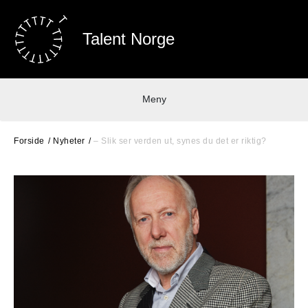
Talent Norge
Meny
Forside
Nyheter
– Slik ser verden ut, synes du det er riktig?