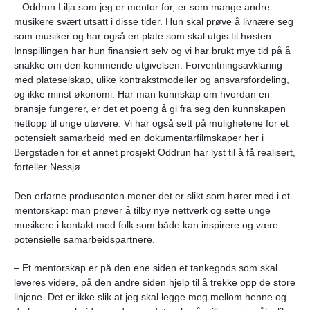
– Oddrun Lilja som jeg er mentor for, er som mange andre
musikere svært utsatt i disse tider. Hun skal prøve å livnære seg
som musiker og har også en plate som skal utgis til høsten.
Innspillingen har hun finansiert selv og vi har brukt mye tid på å
snakke om den kommende utgivelsen. Forventningsavklaring
med plateselskap, ulike kontrakstmodeller og ansvarsfordeling,
og ikke minst økonomi. Har man kunnskap om hvordan en
bransje fungerer, er det et poeng å gi fra seg den kunnskapen
nettopp til unge utøvere. Vi har også sett på mulighetene for et
potensielt samarbeid med en dokumentarfilmskaper her i
Bergstaden for et annet prosjekt Oddrun har lyst til å få realisert,
forteller Nessjø.
Den erfarne produsenten mener det er slikt som hører med i et
mentorskap: man prøver å tilby nye nettverk og sette unge
musikere i kontakt med folk som både kan inspirere og være
potensielle samarbeidspartnere.
– Et mentorskap er på den ene siden et tankegods som skal
leveres videre, på den andre siden hjelp til å trekke opp de store
linjene. Det er ikke slik at jeg skal legge meg mellom henne og