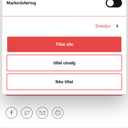
Markedsføring
det er også blitt slik at vi har prioritert støtteordninger som får
alle opp på det samfunnet definerer som akseptabelt nivå. De
som kan mer, får ofte ikke den samme hjelpen. I Norge har vi en
flott oppbygging av kulturskolen, og vi har fremragende høyere
Detaljer
musikkutdanning, men rammene rundt talentutvikling må vi
utvikle. Ett av senterets primære oppgaver er å bidra til å styrke
talentmiljøene i regionene slik at unge musikere kan utvikle seg i
Tillat alle
nærheten av der de bor, avslutter Barratt-Due.
Fant du det du lette etter?
tillat utvalg
Ja
Nei
Ikke tillat