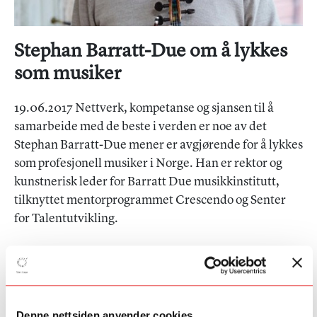
Stephan Barratt-Due om å lykkes
som musiker
19.06.2017 Nettverk, kompetanse og sjansen til å
samarbeide med de beste i verden er noe av det
Stephan Barratt-Due mener er avgjørende for å lykkes
som profesjonell musiker i Norge. Han er rektor og
kunstnerisk leder for Barratt Due musikkinstitutt,
tilknyttet mentorprogrammet Crescendo og Senter
for Talentutvikling.
– Det profesjonelle musikkmarkedet i Norge er i dag en
internasjonal arena og et svært konkurranseutsatt marked. I
Bergen Filharmoniske Orkester ser man for eksempel at bare
én av fire nordmenn vinner konkurransen om jobbene. Det er
ikke noe galt i at vi får internasjonale musikere til Norge, tvert
Denne nettsiden anvender cookies