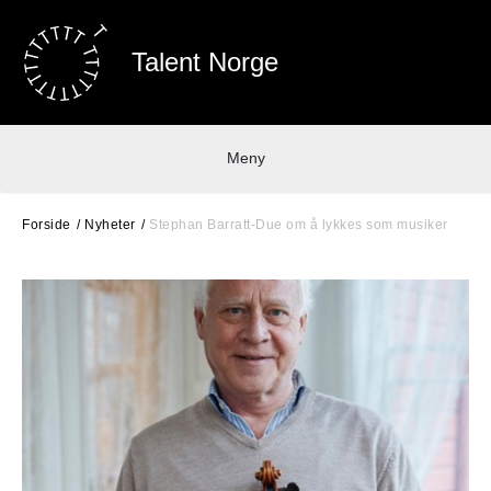
Talent Norge
Meny
Forside
Nyheter
Stephan Barratt-Due om å lykkes som musiker