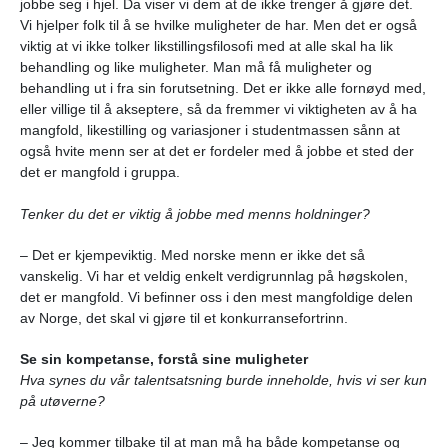
jobbe seg i hjel. Da viser vi dem at de ikke trenger å gjøre det.
Vi hjelper folk til å se hvilke muligheter de har. Men det er også
viktig at vi ikke tolker likstillingsfilosofi med at alle skal ha lik
behandling og like muligheter. Man må få muligheter og
behandling ut i fra sin forutsetning. Det er ikke alle fornøyd med,
eller villige til å akseptere, så da fremmer vi viktigheten av å ha
mangfold, likestilling og variasjoner i studentmassen sånn at
også hvite menn ser at det er fordeler med å jobbe et sted der
det er mangfold i gruppa.
Tenker du det er viktig å jobbe med menns holdninger?
– Det er kjempeviktig. Med norske menn er ikke det så
vanskelig. Vi har et veldig enkelt verdigrunnlag på høgskolen,
det er mangfold. Vi befinner oss i den mest mangfoldige delen
av Norge, det skal vi gjøre til et konkurransefortrinn.
Se sin kompetanse, forstå sine muligheter
Hva synes du vår talentsatsning burde inneholde, hvis vi ser kun
på utøverne?
– Jeg kommer tilbake til at man må ha både kompetanse og