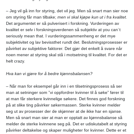
– Jeg vil gå inn for styring, det vil jeg. Men så snart man sier noe
om styring får man tilbake;
men vi skal kjøpe kun ut i fra kvalitet
.
Det argumentet er så pulverisert i forskning. Vurderingen av
kvalitet er selv i forskningsverdenen så subjektiv at you can´t
seriously mean that. I vurderingssammenheng er det mye
subjektivitet og lav bevissthet rundt det. Beslutningsprosesser er
påvirket av subjektive faktorer. Det gjør det enkelt å svare når
noen mener at styring skal stå i motsetning til kvalitet. For det er
helt crazy.
Hva kan vi gjøre for å bedre kjønnsbalansen?
– Når man for eksempel går inn i en tilsetningsprosess så ser
man at setninger som ”vi oppfordrer kvinner til å søke” fører til
at man får sterkere kvinnelige søkere. Det finnes god forskning
på at slike ting påvirker søkermassen. Sterke kvinner melder
seg ut av prosesser der de skjønner at de ikke har en sjanse.
Men så snart man sier at man er opptatt av kjønnsbalanse så
melder de sterke kvinnene seg på. Det er udiskutabelt at styring
påvirker deltakelse og skaper muligheter for kvinner. Dette er et