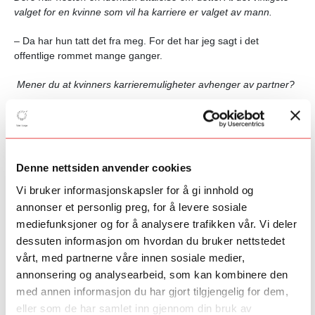
valget for en kvinne som vil ha karriere er valget av mann.
– Da har hun tatt det fra meg. For det har jeg sagt i det
offentlige rommet mange ganger.
Mener du at kvinners karrieremuligheter avhenger av partner?
– Selvfølgelig gjør jeg det.
Er det hvis man skal ha barn du mener at det er viktig?
Denne nettsiden anvender cookies
– Ikke nødvendigvis. Vi ser at et år i utlandet er veldig viktig for
utviklingen i en forskerkarriere. Dette klarer ofte mannen å få
Vi bruker informasjonskapsler for å gi innhold og
kona si med seg på, mens kona sjeldent får mannen med seg til
annonser et personlig preg, for å levere sosiale
utlandet. Det er uavhengig av om det er barn involvert. I mange
mediefunksjoner og for å analysere trafikken vår. Vi deler
sammenhenger i arbeidslivet blir en kvinne som ikke har barn
dessuten informasjon om hvordan du bruker nettstedet
diskriminert fordi arbeidsgiveren tror at hun snart kommer til å få
vårt, med partnerne våre innen sosiale medier,
det. Det er lov for en mann å være borte hjemmefra i fire dager,
men det er ikke lov for en kvinne. Jeg bruker å si, bare vurder
annonsering og analysearbeid, som kan kombinere den
forskjellen på reaksjonen når en kvinne sier at hun må avlyse et
med annen informasjon du har gjort tilgjengelig for dem,
møte på grunn av sykt barn og når en mann gjør det. Mannen
eller som de har samlet inn gjennom din bruk av