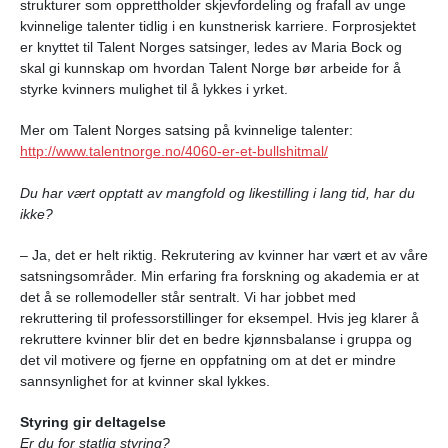
strukturer som opprettholder skjevfordeling og frafall av unge
kvinnelige talenter tidlig i en kunstnerisk karriere. Forprosjektet
er knyttet til Talent Norges satsinger, ledes av Maria Bock og
skal gi kunnskap om hvordan Talent Norge bør arbeide for å
styrke kvinners mulighet til å lykkes i yrket.
Mer om Talent Norges satsing på kvinnelige talenter:
http://www.talentnorge.no/4060-er-et-bullshitmal/
Du har vært opptatt av mangfold og likestilling i lang tid, har du
ikke?
– Ja, det er helt riktig. Rekrutering av kvinner har vært et av våre
satsningsområder. Min erfaring fra forskning og akademia er at
det å se rollemodeller står sentralt. Vi har jobbet med
rekruttering til professorstillinger for eksempel. Hvis jeg klarer å
rekruttere kvinner blir det en bedre kjønnsbalanse i gruppa og
det vil motivere og fjerne en oppfatning om at det er mindre
sannsynlighet for at kvinner skal lykkes.
Styring gir deltagelse
Er du for statlig styring?