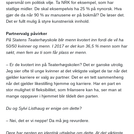
spørsmål om politisk vilje. Ta NRK for eksempel, som har
statlige midler. De skal eksempelvis ha 25 % på nynorsk. Hva
gjør de da når 90 % av manusene er på bokmål? De løser det.
Det er fullt mulig å styre kunstnerisk innhold.
Partnervalg påvirker
På Statens Teaterhøyskole blir menn kvotert inn fordi de vil ha
50/50 kvinner og menn. I 2017 er det kun 36,5 % menn som har
søkt, men fem av ti som får plass er menn.
– Er de kvotert inn på Teaterhøgskolen? Det er ganske utrolig.
Jeg sier ofte til unge kvinner at det viktigste valget de tar når det
gjelder karriere er valg av partner. Det er en tett sammenheng
når det gjelder likestilling hjemme og karriere. Har en part en
stor mulighet til fleksibilitet, som frilansere kan ha, ser man at
mange oppgaver i hjemmet blir tildelt den parten.
Du og Sylvi Listhaug er enige om dette?
– Nei, det er vi neppe! Da må jeg revurdere.
Dere har nesten en identisk uttalelse om dette. At det viktigste