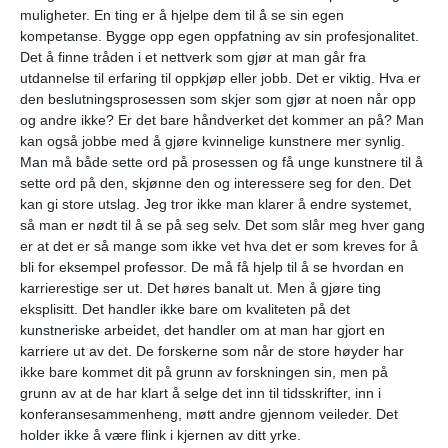
muligheter. En ting er å hjelpe dem til å se sin egen
kompetanse. Bygge opp egen oppfatning av sin profesjonalitet.
Det å finne tråden i et nettverk som gjør at man går fra
utdannelse til erfaring til oppkjøp eller jobb. Det er viktig. Hva er
den beslutningsprosessen som skjer som gjør at noen når opp
og andre ikke? Er det bare håndverket det kommer an på? Man
kan også jobbe med å gjøre kvinnelige kunstnere mer synlig.
Man må både sette ord på prosessen og få unge kunstnere til å
sette ord på den, skjønne den og interessere seg for den. Det
kan gi store utslag. Jeg tror ikke man klarer å endre systemet,
så man er nødt til å se på seg selv. Det som slår meg hver gang
er at det er så mange som ikke vet hva det er som kreves for å
bli for eksempel professor. De må få hjelp til å se hvordan en
karrierestige ser ut. Det høres banalt ut. Men å gjøre ting
eksplisitt. Det handler ikke bare om kvaliteten på det
kunstneriske arbeidet, det handler om at man har gjort en
karriere ut av det. De forskerne som når de store høyder har
ikke bare kommet dit på grunn av forskningen sin, men på
grunn av at de har klart å selge det inn til tidsskrifter, inn i
konferansesammenheng, møtt andre gjennom veileder. Det
holder ikke å være flink i kjernen av ditt yrke.