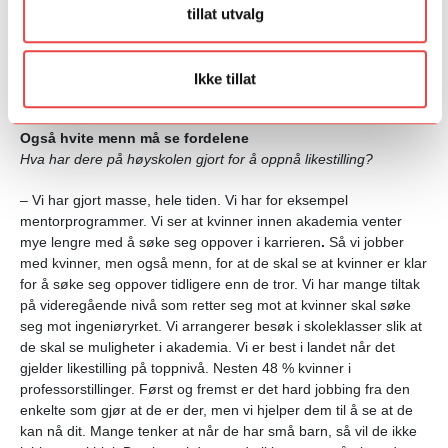
inngrep som påvirker skjevheter, gruppevise skjevheter, og jeg
tillat utvalg
ser hvordan det kan gjøres. Jeg mener statlig styring er helt
riktig. Det kan bidra til endringer i oppfatninger. Det er ikke
individets ansvar å få til likestilling, men det er individets ansvar
Ikke tillat
å ha et bevisst forhold til sin kultur og sine holdninger.
Også hvite menn må se fordelene
Hva har dere på høyskolen gjort for å oppnå likestilling?
– Vi har gjort masse, hele tiden. Vi har for eksempel
mentorprogrammer. Vi ser at kvinner innen akademia venter
mye lengre med å søke seg oppover i karrieren
.
Så vi jobber
med kvinner, men også menn, for at de skal se at kvinner er klar
for å søke seg oppover tidligere enn de tror. Vi har mange tiltak
på videregående nivå som retter seg mot at kvinner skal søke
seg mot ingeniøryrket. Vi arrangerer besøk i skoleklasser slik at
de skal se muligheter i akademia. Vi er best i landet når det
gjelder likestilling på toppnivå. Nesten 48 % kvinner i
professorstillinger. Først og fremst er det hard jobbing fra den
enkelte som gjør at de er der, men vi hjelper dem til å se at de
kan nå dit. Mange tenker at når de har små barn, så vil de ikke