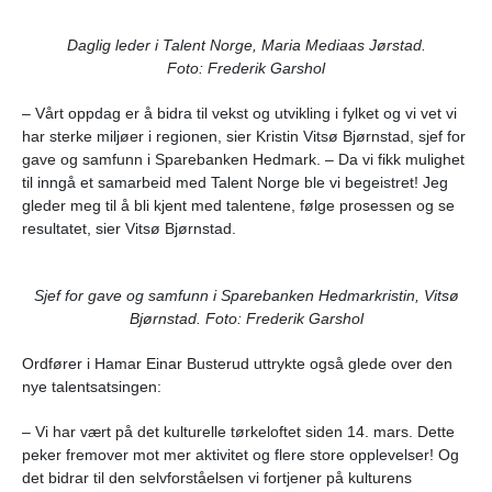
Daglig leder i Talent Norge, Maria Mediaas Jørstad.
Foto: Frederik Garshol
– Vårt oppdag er å bidra til vekst og utvikling i fylket og vi vet vi
har sterke miljøer i regionen, sier Kristin Vitsø Bjørnstad, sjef for
gave og samfunn i Sparebanken Hedmark. – Da vi fikk mulighet
til inngå et samarbeid med Talent Norge ble vi begeistret! Jeg
gleder meg til å bli kjent med talentene, følge prosessen og se
resultatet, sier Vitsø Bjørnstad.
Sjef for gave og samfunn i Sparebanken Hedmark
ristin, Vitsø
Bjørnstad. Foto: Frederik Garshol
Ordfører i Hamar Einar Busterud uttrykte også glede over den
nye talentsatsingen:
– Vi har vært på det kulturelle tørkeloftet siden 14. mars. Dette
peker fremover mot mer aktivitet og flere store opplevelser! Og
det bidrar til den selvforståelsen vi fortjener på kulturens