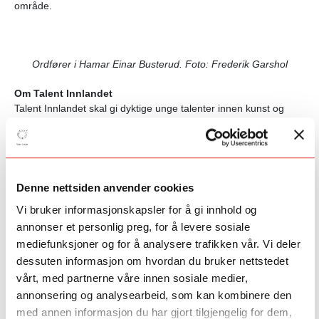
område.
Ordfører i Hamar Einar Busterud. Foto: Frederik Garshol
Om Talent Innlandet
Talent Innlandet skal gi dyktige unge talenter innen kunst og
kultur tilgang til unike talentprogrammer av kvalitet i regionen,
ved bruk av fremragende regionale aktører og Talent Norge sitt
nasjonale og internasjonale nettverk.
Talenter i Filmtalent Innlandet:
Lilian Løvseth (Ørland), Johan
Denne nettsiden anvender cookies
Granerud (Nes), Martha Antonette Solli (Levangsbygg) og
Vi bruker informasjonskapsler for å gi innhold og
Oddmund Rabben (Valdres). Programmet er i regi av Fabelaktiv,
annonser et personlig preg, for å levere sosiale
Norges eldste og største frittstående produksjonsselskap som
har produsert et stort mangfold av engasjerende historier i over
mediefunksjoner og for å analysere trafikken vår. Vi deler
30 år.
dessuten informasjon om hvordan du bruker nettstedet
vårt, med partnerne våre innen sosiale medier,
Talenter i GameLab Hamar:
Benjamin Bergseth (Ulsteinvik),
annonsering og analysearbeid, som kan kombinere den
Sigurd Zahl Stapnes (Vadsø), Vebjørn Netland (Bjørnafjorden)
med annen informasjon du har gjort tilgjengelig for dem,
og Mathias Hareide (Hareid). Programmet er i regi av