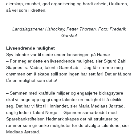
eierskap, raushet, god organisering og hardt arbeid, i kulturen,
så vel som i idretten.
Landslagstrener i ishockey, Petter Thorsen. Foto: Frederik
Garshol
Livsendrende mulighet
Syv talenter var til stede under lanseringen på Hamar.
– For meg er dette en livsendrende mulighet, sier Sigurd Zahl
Stapnes fra Vadsø, talent i GameLab. – Jeg får nærme meg
drømmen om å skape spill som ingen har sett før! Det er få som
får en mulighet som dette!
– Sammen med kraftfulle miljøer og engasjerte bidragsytere
skal vi fange opp og gi unge talenter en mulighet til å utvikle
seg. Det har vi fått til i Innlandet, sier Maria Mediaas Jørstad,
daglig leder i Talent Norge. – Gjennom samarbeidet med
Sparebankstiftelsen Hedmark skapes det nå strukturer og
rammer som gir unike muligheter for de utvalgte talentene, sier
Mediaas Jørstad.