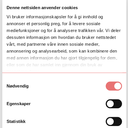
Denne nettsiden anvender cookies
Vi bruker informasjonskapsler for å gi innhold og
Talent Norge får nytt ansikt
annonser et personlig preg, for å levere sosiale
mediefunksjoner og for å analysere trafikken vår. Vi deler
03.06.2015 Nationaltheatrets sjefsprodusent Maria
dessuten informasjon om hvordan du bruker nettstedet
Mediaas Jørstad har takket ja til å bli daglig leder for
vårt, med partnerne våre innen sosiale medier,
Talent Norge AS. Jørstad er utdannet teaterprodusent
annonsering og analysearbeid, som kan kombinere den
og har dessuten erfaring fra frie grupper og privat
med annen informasjon du har gjort tilgjengelig for dem,
musikalteater.
eller som de har samlet inn gjennom din bruk av
tjenestene deres.
Fant du det du lette etter?
Samtykkevalg
Nødvendig
Ja
Nei
Egenskaper
Statistikk