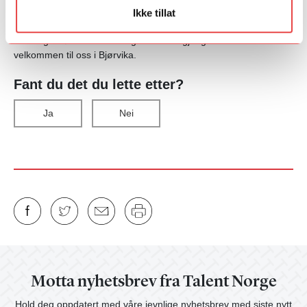
Ikke tillat
- At vi nå fremover skal sitte i samme hus, vil kunne gi gjensidig
utvikling. Vi ønsker Maria og resten av gjengen hennes varmt
velkommen til oss i Bjørvika.
Fant du det du lette etter?
Ja
Nei
Motta nyhetsbrev fra Talent Norge
Hold deg oppdatert med våre jevnlige nyhetsbrev med siste nytt