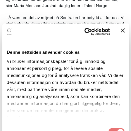
sier Maria Mediaas Jørstad, daglig leder i Talent Norge.
- Å være en del av miljøet på Sentralen har betydd alt for oss. Vi
skal beholde disse viktige relasjonene også etter at vi flytter ned
til Operaen. Det kompetente og entusiastiske miljøet på
Sentralen har vært en forutsetning for veksten vi har hatt. Men
alt har sin tid, og nå er vi i ferd med å vokse ut av våre gamle
lokaler. Talent Norge ønsker å tilby kunst- og kulturlivet et miljø
Denne nettsiden anvender cookies
tilsvarende det Olympiatoppen er for idretten. I Operaen kan vi
vokse videre, og her finnes det lokaler som gir oss noen nye og
Vi bruker informasjonskapsler for å gi innhold og
helt unike muligheter. Å komme tett på de fasilitetene, inkludert
annonser et personlig preg, for å levere sosiale
en fantastisk scene, er noe vi ser frem til.
mediefunksjoner og for å analysere trafikken vår. Vi deler
dessuten informasjon om hvordan du bruker nettstedet
Geir Bergkastet er administrerende direktør ved Den Norske
vårt, med partnerne våre innen sosiale medier,
Opera og Ballett. Han er strålende fornøyd med å få Talent
annonsering og analysearbeid, som kan kombinere den
Norge inn i det ikoniske kulturbygget i Bjørvika.
med annen informasjon du har gjort tilgjengelig for dem,
eller som de har samlet inn gjennom din bruk av
tjenestene deres.
Samtykkevalg