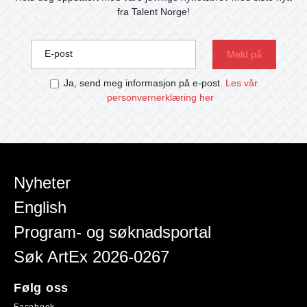
fra Talent Norge!
E-post
Ja, send meg informasjon på e-post.
Les vår
personvernerklæring her
Nyheter
English
Program- og søknadsportal
Søk ArtEx 2026-0267
Følg oss
Facebook