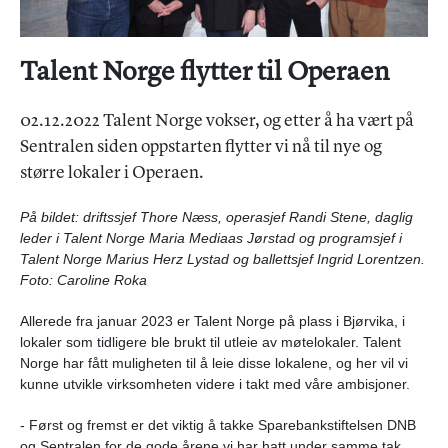
Talent Norge flytter til Operaen
02.12.2022 Talent Norge vokser, og etter å ha vært på
Sentralen siden oppstarten flytter vi nå til nye og
større lokaler i Operaen.
På bildet: driftssjef Thore Næss, operasjef Randi Stene, daglig
leder i Talent Norge Maria Mediaas Jørstad og programsjef i
Talent Norge Marius Herz Lystad og ballettsjef Ingrid Lorentzen.
Foto: Caroline Roka
Allerede fra januar 2023 er Talent Norge på plass i Bjørvika, i
lokaler som tidligere ble brukt til utleie av møtelokaler. Talent
Norge har fått muligheten til å leie disse lokalene, og her vil vi
kunne utvikle virksomheten videre i takt med våre ambisjoner.
- Først og fremst er det viktig å takke Sparebankstiftelsen DNB
og Sentralen for de gode årene vi har hatt under samme tak,