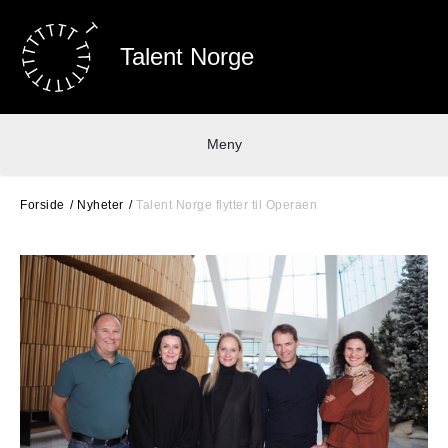
Talent Norge
Meny
Forside
Nyheter
Talent Norge flytter til Operaen