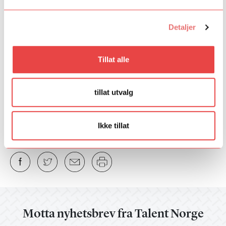
videre fra samlingen og inn i egen praksis. Dette ble en fruktbar
diskusjon, hvor det blant annet kom frem tydelig ønske om mer
kompetansedeling og flere møteplasser for de ulike Talent
Detaljer
Norge-satsingene. Dette skal vi tilrettelegge for i enda større
grad fremover.
Tillat alle
Fant du det du lette etter?
Ja
Nei
tillat utvalg
Ikke tillat
Motta nyhetsbrev fra Talent Norge