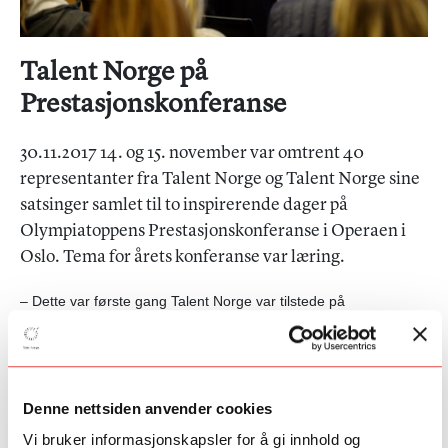
Talent Norge på
Prestasjonskonferanse
30.11.2017 14. og 15. november var omtrent 40
representanter fra Talent Norge og Talent Norge sine
satsinger samlet til to inspirerende dager på
Olympiatoppens Prestasjonskonferanse i Operaen i
Oslo. Tema for årets konferanse var læring.
– Dette var første gang Talent Norge var tilstede på
konferansen, og med 40 deltagere fikk vi en god og viktig
tilstedeværelse på konferansen. Vi er veldig glade for å være en
del av Olympiatoppens prestasjonsklynge, sier daglig leder i
Talent Norge, Maria Mediaas Jørstad.
Denne nettsiden anvender cookies
Prestasjonskonferansen er en storsamling hvor ulike
Vi bruker informasjonskapsler for å gi innhold og
prestasjonsmiljøer møtes for å utveksle ideer og erfaringer