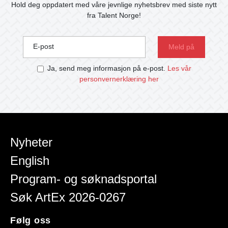
Hold deg oppdatert med våre jevnlige nyhetsbrev med siste nytt
fra Talent Norge!
E-post
Ja, send meg informasjon på e-post.
Les vår
personvernerklæring her
Nyheter
English
Program- og søknadsportal
Søk ArtEx 2026-0267
Følg oss