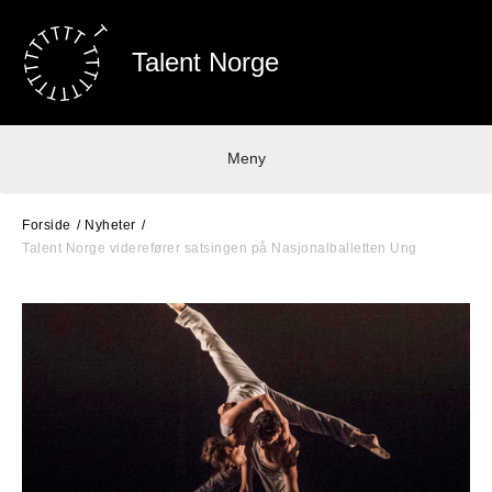
Talent Norge
Meny
Forside
Nyheter
Talent Norge viderefører satsingen på Nasjonalballetten Ung