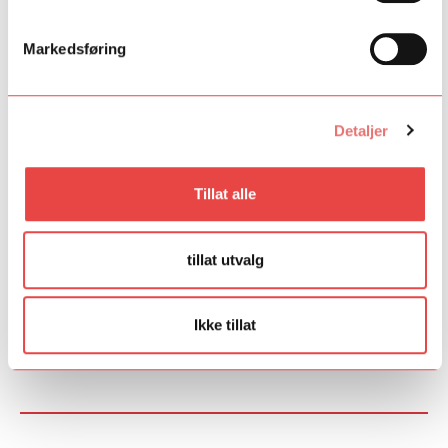
Nasjonalballetten UNG ble lansert i juni 2015. Den nye
treårsavtalen trer i kraft 2018 og sikrer
Markedsføring
finansiering av ungdomskompaniet ut 2020.
Satsingen mottok i første periode en støtte fra Talent Norge på
4,5 millioner kroner over tre år fra 2015 – 2017.
Detaljer
Sparebankstiftelsen DNB bidro med 3 millioner kroner og
Skipsreder Tom Wilhelmsens stiftelse på 2 millioner i samme
periode. Satsingen hadde også støtte fra Norsk Tipping på
Tillat alle
600 000 kroner pr år i 2016 og 2017, og fra Scatec på 100 000
kroner i 2017, samt 1,2 millioner kroner fra Statskraft i
turnéstøtte i 2016 og 2017.
tillat utvalg
Fant du det du lette etter?
Ikke tillat
Ja
Nei