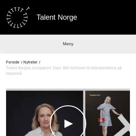
Talent Norge
Meny
Forside
Nyheter
Talent Norges årsrapport: Over 380 millioner til talentutvikling på
toppnivå