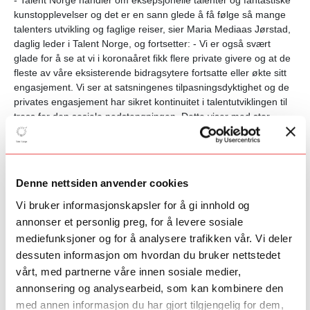
kunstopplevelser og det er en sann glede å få følge så mange
talenters utvikling og faglige reiser, sier Maria Mediaas Jørstad,
daglig leder i Talent Norge, og fortsetter: - Vi er også svært
glade for å se at vi i koronaåret fikk flere private givere og at de
fleste av våre eksisterende bidragsytere fortsatte eller økte sitt
engasjement. Vi ser at satsningenes tilpasningsdyktighet og de
privates engasjement har sikret kontinuitet i talentutviklingen til
tross for den sosiale nedstengningen. Dette viser med stor
tydelighet styrken i vår modell, sier Mediaas Jørstad.
Talent Norges sjette årsrapport viser
at det ved utgangen av
Denne nettsiden anvender cookies
2020 var utløst talentsatsninger til en samlet verdi av 381,2
millioner kroner siden 2015. Av disse kommer over 210,6
Vi bruker informasjonskapsler for å gi innhold og
millioner kroner fra 52 private bidragsytere. Talent Norge hadde
annonser et personlig preg, for å levere sosiale
51 aktive satsninger ved utgangen av 2020. De fleste strekker
mediefunksjoner og for å analysere trafikken vår. Vi deler
seg over to til tre år.
dessuten informasjon om hvordan du bruker nettstedet
vårt, med partnerne våre innen sosiale medier,
En helhetlig modell – like muligheter og samme sjanse
annonsering og analysearbeid, som kan kombinere den
En sentral målsetning for Talent Norge er å bidra til like
med annen informasjon du har gjort tilgjengelig for dem,