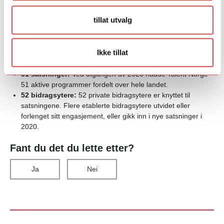
Nøkkeltall Talent Norges årsrapport 2020
tillat utvalg
Ved utgangen av 2020 hadde Talent Norge utløst
talentsatsninger til en samlet verdi av
381,2
millioner
Ikke tillat
kroner
. Av disse kommer
210,6
millioner kroner
fra private
bidragsytere.
51 satsninger:
Ved utgangen av 2020 hadde Talent Norge
51 aktive programmer fordelt over hele landet.
52 bidragsytere:
52 private bidragsytere er knyttet til
satsningene. Flere etablerte bidragsytere utvidet eller
forlenget sitt engasjement, eller gikk inn i nye satsninger i
2020.
Fant du det du lette etter?
Ja
Nei