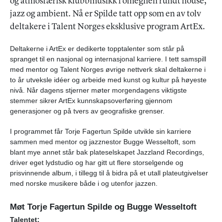
og atmosfærisk klubbmusikk i omegnen rundt house,
jazz og ambient. Nå er Spilde tatt opp som en av tolv
deltakere i Talent Norges eksklusive program ArtEx.
Deltakerne i ArtEx er dedikerte topptalenter som står på
spranget til en nasjonal og internasjonal karriere. I tett samspill
med mentor og Talent Norges øvrige nettverk skal deltakerne i
to år utveksle idéer og arbeide med kunst og kultur på høyeste
nivå. Når dagens stjerner møter morgendagens viktigste
stemmer sikrer ArtEx kunnskapsoverføring gjennom
generasjoner og på tvers av geografiske grenser.
I programmet får Torje Fagertun Spilde utvikle sin karriere
sammen med mentor og jazznestor Bugge Wesseltoft, som
blant mye annet står bak plateselskapet Jazzland Recordings,
driver eget lydstudio og har gitt ut flere storselgende og
prisvinnende album, i tillegg til å bidra på et utall plateutgivelser
med norske musikere både i og utenfor jazzen.
Møt Torje Fagertun Spilde og Bugge Wesseltoft
Talentet: