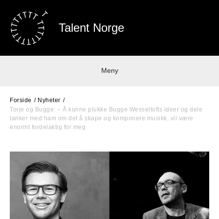
Talent Norge
Meny
Forside
Nyheter
Torje og Bugge: – Å kunne plukke Bugge Wesseltofts ideer og dele
tanker med ham om det å skape og komponere musikk, vil være
enormt fordelaktig for meg