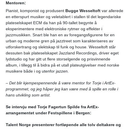
Mentoren:
Pianist, komponist og produsent
Bugge Wesseltoft
var allerede
en etterspurt musiker og veletablert i stallen til det legendariske
plateselskapet ECM da han på 90-tallet begynte å
eksperimentere med elektroniske rytmer og effekter i
jazzmusikken. Snart ble han en av foregangsfigurene for en
urban og moderne gren på jazztreet som karakteriseres av
utforskertrang og slektskap til funk og house. Wesseltoft står
dessuten bak plateselskapet Jazzland Recordings, driver eget
lydstudio og har gitt ut flere storselgende og prisvinnende
album, i tillegg til å bidra på et utall plateutgivelser med norske
musikere både i og utenfor jazzen.
– Det blir kjempespennende å være mentor for Torje i ArtEx-
programmet, og jeg håper jeg kan være med å spille en rolle i
hans utvikling som artist.
Se intervju med Torje Fagertun Spilde fra ArtEx-
arrangementet under Festspillene i Bergen:
Talent Norge presenterer fortløpende alle tolv deltakere og