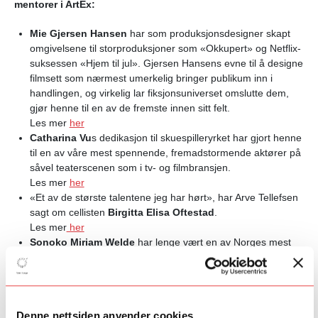
mentorer i ArtEx:
Mie Gjersen Hansen
har som produksjonsdesigner skapt
omgivelsene til storproduksjoner som «Okkupert» og Netflix-
suksessen «Hjem til jul». Gjersen Hansens evne til å designe
filmsett som nærmest umerkelig bringer publikum inn i
handlingen, og virkelig lar fiksjonsuniverset omslutte dem,
gjør henne til en av de fremste innen sitt felt.
Les mer
her
Catharina Vu
s
dedikasjon til skuespilleryrket har gjort henne
til en av våre mest spennende, fremadstormende aktører på
såvel teaterscenen som i tv- og filmbransjen.
Les mer
her
«Et av de største talentene jeg har hørt», har Arve Tellefsen
sagt om cellisten
Birgitta Elisa Oftestad
.
Les mer
her
Sonoko Miriam Welde
har lenge vært en av Norges mest
spennende, fremadstormende musikere. En fiolinist med «en
sterk personlig stemme» som «både fascinerer og berører»,
formulerte juryleder Leiv Ove Andsnes formulerte det da han
tildelte henne Equinor-stipendet for klassisk musikk. Les mer
Denne nettsiden anvender cookies
her