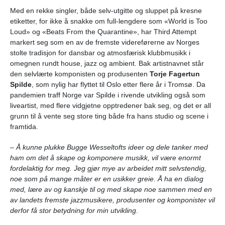
Med en rekke singler, både selv-utgitte og sluppet på kresne
etiketter, for ikke å snakke om full-lengdere som «World is Too
Loud» og «Beats From the Quarantine», har Third Attempt
markert seg som en av de fremste videreførerne av Norges
stolte tradisjon for dansbar og atmosfærisk klubbmusikk i
omegnen rundt house, jazz og ambient. Bak artistnavnet står
den selvlærte komponisten og produsenten
Torje Fagertun
Spilde
, som nylig har flyttet til Oslo etter flere år i Tromsø. Da
pandemien traff Norge var Spilde i rivende utvikling også som
liveartist, med flere vidgjetne opptredener bak seg, og det er all
grunn til å vente seg store ting både fra hans studio og scene i
framtida.
– Å kunne plukke Bugge Wesseltofts ideer og dele tanker med
ham om det å skape og komponere musikk, vil være enormt
fordelaktig for meg. Jeg gjør mye av arbeidet mitt selvstendig,
noe som på mange måter er en usikker greie. Å ha en dialog
med, lære av og kanskje til og med skape noe sammen med en
av landets fremste jazzmusikere, produsenter og komponister vil
derfor få stor betydning for min utvikling
.