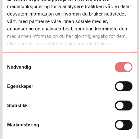
mediefunksjoner og for å analysere trafikken vår. Vi deler
dessuten informasjon om hvordan du bruker nettstedet
vårt, med partnerne våre innen sosiale medier,
annonsering og analysearbeid, som kan kombinere den
med annen informasjon du har gjort tilgjengelig for dem,
eller som de har samlet inn gjennom din bruk av
tjenestene deres.
Samtykkevalg
Nødvendig
10. februar 2022
Egenskaper
Talent Norge gratulerer Filmskapere
med Oscar-nominasjoner
«Verdens verste menneske» er nominert til Oscar for
Statistikk
beste internasjonale film og beste originalmanus.
Talent Norge gratulerer Filmskapere med Oscar-
Markedsføring
nominasjoner