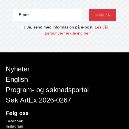
E-post
Ja, send meg informasjon på e-post.
Les vår
personvernerklæring her
Nyheter
English
Program- og søknadsportal
Søk ArtEx 2026-0267
Følg oss
Facebook
Instagram