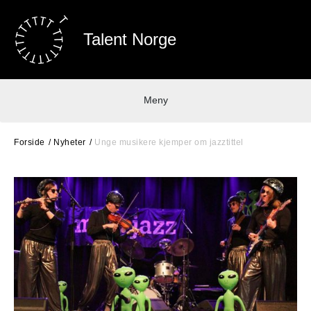
Talent Norge
Meny
Forside
Nyheter
Unge musikere kjemper om jazztittel