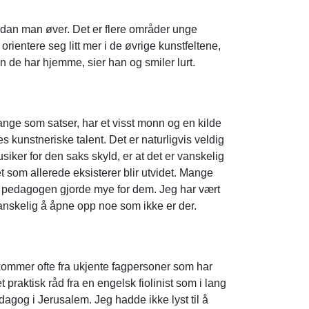
rdan
man øver. Det er flere områder unge
rientere seg litt mer i de øvrige kunstfeltene,
n de har hjemme, sier han og smiler lurt.
mange som satser, har et visst monn og en kilde
s kunstneriske talent. Det er naturligvis veldig
siker for den saks skyld, er at det er vanskelig
et som allerede eksisterer blir utvidet. Mange
r pedagogen gjorde mye for dem. Jeg har vært
vanskelig å åpne opp noe som ikke er der.
 kommer ofte fra ukjente fagpersoner som har
 praktisk råd fra en engelsk fiolinist som i lang
agog i Jerusalem. Jeg hadde ikke lyst til å