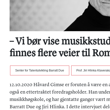
– Vi bør vise musikkstu
finnes flere veier til Ro
Senter for Talentutvikling Barratt Due
Prof. Jiri Hlinka Klavera
12.10.2020 Håvard Gimse er foruten å være en a
også en ettertraktet foredragsholder. Han und
musikkhøgskole, og har gjentatte ganger vært m
Barratt Due og Jiri Hlinka. I dette intervjuet d