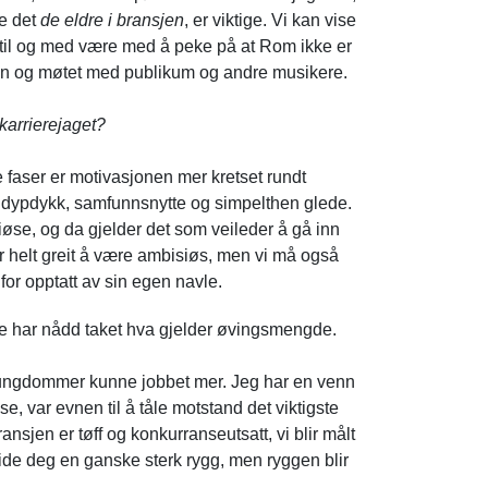
le det
de eldre i bransjen
,
er viktige. Vi kan vise
an til og med være med å peke på at Rom ikke er
ken og møtet med publikum og andre musikere.
karrierejaget?
e faser er motivasjonen mer kretset rundt
t dypdykk, samfunnsnytte og simpelthen glede.
iøse, og da gjelder det som veileder å gå inn
r helt greit å være ambisiøs, men vi må også
e for opptatt av sin egen navle.
ke har nådd taket hva gjelder øvingsmengde.
ke ungdommer kunne jobbet mer
. Jeg har en venn
, var evnen til å tåle motstand det viktigste
ansjen er tøff og konkurranseutsatt, vi blir målt
de deg en ganske sterk rygg, men ryggen blir