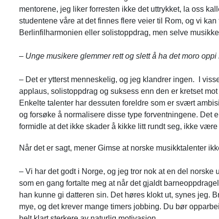
mentorene, jeg liker forresten ikke det uttrykket, la oss kal
studentene våre at det finnes flere veier til Rom, og vi k
Berlinfilharmonien eller solistoppdrag, men selve musik
– Unge musikere glemmer rett og slett å ha det moro oppi 
– Det er ytterst menneskelig, og jeg klandrer ingen. I viss
applaus, solistoppdrag og suksess enn den er kretset mo
Enkelte talenter har dessuten foreldre som er svært ambis
og forsøke å normalisere disse type forventningene. Det e
formidle at det ikke skader å kikke litt rundt seg, ikke vær
Når det er sagt,
mener Gimse at norske musikktalenter ik
– Vi har det godt i Norge, og jeg tror nok at en del nors
som en gang fortalte meg at når det gjaldt barneoppdragelse
han kunne gi datteren sin. Det høres klokt ut, synes jeg. Br
mye, og det krever mange timers jobbing. Du bør opparbei
helt klart sterkere av naturlig motivasjon.