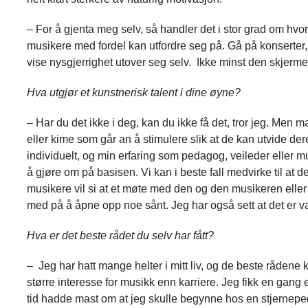
– For å gjenta meg selv, så handler det i stor grad om
hvo
musikere med fordel kan utfordre seg på. Gå på konserter, o
vise nysgjerrighet utover seg selv. Ikke minst den skjerme
Hva utgjør et kunstnerisk talent i dine øyne?
– Har du det ikke i deg, kan du ikke få det, tror jeg. Men 
eller kime som går an å stimulere slik at de kan utvide dere
individuelt, og min erfaring som pedagog, veileder eller mu
å gjøre om på basisen. Vi kan i beste fall medvirke til at d
musikere vil si at et møte med den og den musikeren elle
med på å åpne opp noe sånt. Jeg har også sett at det er 
Hva er det beste rådet du selv har fått?
– Jeg har hatt mange helter i mitt liv, og de beste rådene
større interesse for musikk enn karriere. Jeg fikk en gang et
tid hadde mast om at jeg skulle begynne hos en stjerneped