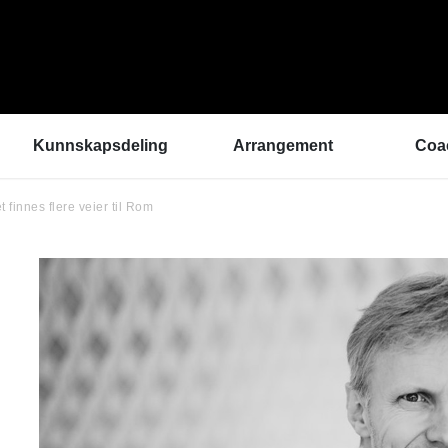
Kunnskapsdeling
Arrangement
Coa
 finnes flere veier til Rom
Kunnskapsbank
ArtEx Fagsamlinger
Hva 
Hør a
Verktøykasse
Kulturytring 2025
med 
Se en gang til - bedre
rekrutteringsprosesser
Hvem
Klangbunn – verktøy
Vil d
for bærekraftige
Påme
prestasjonsmiljøer
Podkast
Helsetilbudet
Sammen om like muligheter