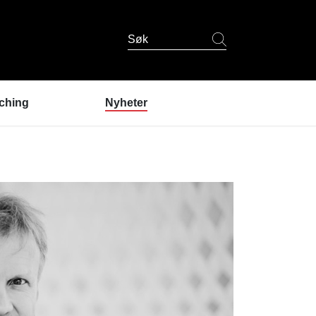
Søk
ching
Nyheter
er coaching?
ndres erfaringer
coaching
 er coachene?
u prøve coaching? /
lding