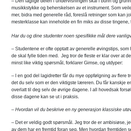
– Den faglige delen i undervisningen skal i bunn og grun
musikkstykke og beherskelsen av et instrument. Som veil
mer, bidra med generelle råd, foreslå retninger som kan j
mesterklasse kan inneholde en fin miks av disse tingene, 
Har du og dine studenter noen spesifikke mål dere vanligvi
– Studentene er ofte opptatt av generelle øvingstips, som
de skal fylle tiden med. Jeg tror de fleste er klar over a
minst like viktig spørsmål, forklarer Gimse, og utdyper:
– I en god del lagidretter får du mye oppfølgning av flere
det
du selv
som er den viktigste læreren. Du får kanskje en
overlatt til deg selv de øvrige dagene. I all hovedsak fors
disse dagene kan se ut i praksis.
– Hvordan vil du beskrive en ny generasjon klassiske utø
– Det er veldig godt spørsmål. Jeg tror de er ambisiøse, jeg 
av dem har en fremtid foran seg. Men hvordan fremtiden ser