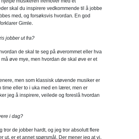
n hjelpe musikeren fremover med et
eder skal du inspirere vedkommende til å jobbe
obbes med, og forsøksvis
hvordan
. En god
forklarer Gimle.
s jobber ut fra?
 hvordan de skal te seg på øverommet eller hva
t de må øve mye, men
hvordan
de skal øve er et
 trenere, men som klassisk utøvende musiker er
 time eller to i uka med en lærer, men er
øker jeg å inspirere, veilede og foreslå hvordan
vere i dag?
tror de jobber hardt, og jeg tror absolutt flere
 ut, er et annet spørsmål. Der mener jeg at vi,