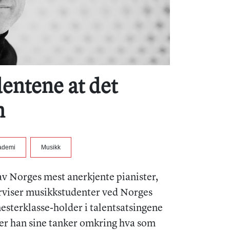
dentene at det
m
kademi
Musikk
v Norges mest anerkjente pianister,
erviser musikkstudenter ved Norges
esterklasse-holder i talentsatsingene
eler han sine tanker omkring hva som