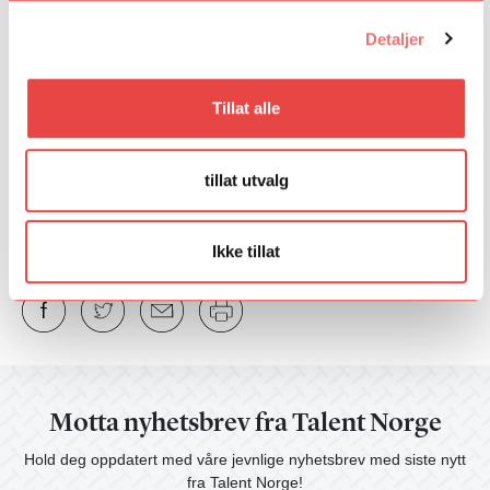
For mer informasjon, se
Dirigentløftet.no
eller kontakt Talent
Detaljer
Norge på
dirigent@talentnorge.no
.
Fant du det du lette etter?
Tillat alle
Ja
Nei
tillat utvalg
Ikke tillat
Motta nyhetsbrev fra Talent Norge
Hold deg oppdatert med våre jevnlige nyhetsbrev med siste nytt
fra Talent Norge!