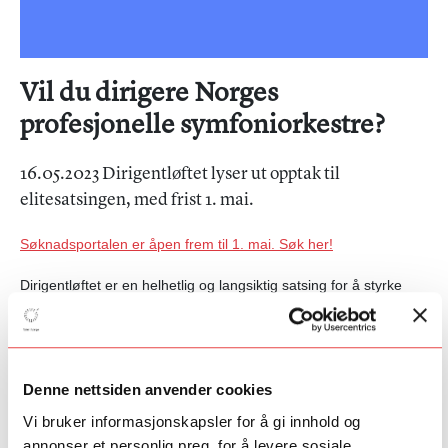
Vil du dirigere Norges
profesjonelle symfoniorkestre?
16.05.2023 Dirigentløftet lyser ut opptak til
elitesatsingen, med frist 1. mai.
Søknadsportalen er åpen frem til 1. mai. Søk her!
Dirigentløftet er en helhetlig og langsiktig satsing for å styrke
Norge som dirigentnasjon. Satsingen ser talentutvikling i et
helhetlig løp og inkluderer et nasjonalt talentprogram på
toppnivå for særskilt talentfulle dirigenter som ønsker å satse på
en profesjonell karriere. Toppsatsingen skreddersys med eget
Denne nettsiden anvender cookies
øvingsprogram, mentorer og mesterklasser.
Vi bruker informasjonskapsler for å gi innhold og
Deltakere får et skreddersydd program med de nasjonale
annonser et personlig preg, for å levere sosiale