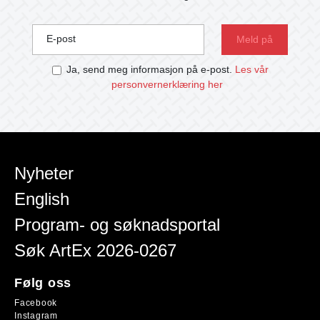
E-post
Ja, send meg informasjon på e-post.
Les vår
personvernerklæring her
Nyheter
English
Program- og søknadsportal
Søk ArtEx 2026-0267
Følg oss
Facebook
Instagram