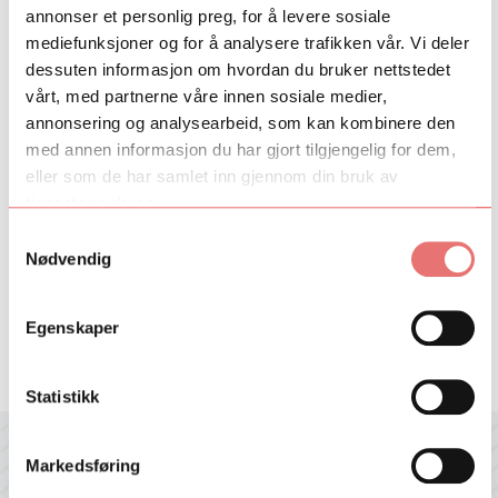
annonser et personlig preg, for å levere sosiale
Se
her
for mer informasjon om samarbeidet.
mediefunksjoner og for å analysere trafikken vår. Vi deler
dessuten informasjon om hvordan du bruker nettstedet
Fant du det du lette etter?
vårt, med partnerne våre innen sosiale medier,
annonsering og analysearbeid, som kan kombinere den
Ja
Nei
med annen informasjon du har gjort tilgjengelig for dem,
eller som de har samlet inn gjennom din bruk av
tjenestene deres.
Samtykkevalg
Nødvendig
ArtEx Fagsamlinger
Kulturytring 2025
Egenskaper
Statistikk
Markedsføring
Motta nyhetsbrev fra Talent Norge