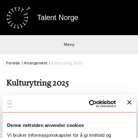
Talent Norge
Meny
Forside
Arrangement
Kulturytring 2025
Kulturytring 2025
Talent Norge er stolt bransjepartner av Kulturytring i
Drammen for 2025. Vi ønsker å være med å gjøre dette
til en nasjonal arena for kulturpolitikk, og planlegger
flere arrangement.
Denne nettsiden anvender cookies
Vi bruker informasjonskapsler for å gi innhold og
Mer informasjon om arrangementene kommer snart.