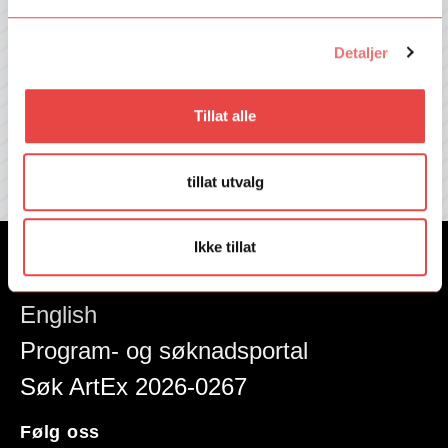
Hold deg oppdatert med våre jevnlige nyhetsbrev med siste nytt
fra Talent Norge!
Detaljer
E-post
Tillat alle
Ja, send meg informasjon på e-post.
Les vår
personvernerklæring her
tillat utvalg
Ikke tillat
Nyheter
English
Program- og søknadsportal
Søk ArtEx 2026-0267
Følg oss