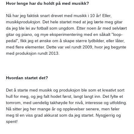
Hvor lenge har du holdt på med musikk?
Nå har jeg faktisk snart drevet med musikk i 10 år! Eller,
musikk
produksjon
. Det hele startet med at jeg lærte meg gitar
da jeg ble lei av fotball som ungdom. Etter noen år med selvlært
gitar og piano, og mye eksperimentering med en såkalt "loop-
pedal", fikk jeg et ønske om å skape større lydbilder, eller låter,
med flere elementer. Dette var vel rundt 2009, hvor jeg begynte
med produksjon rundt 2013.
Hvordan startet det?
Det å starte med musikk og produksjon ble som et kreativt sort
hull for meg, og jeg falt hodet først, langt langt inn. Det fylte et
tomrom, med uendelig takhøyde for nivå, interesse og utfolding.
Nå sitter jeg her mange år og opplevelser senere, men føler
meg til en viss grad akkurat som da jeg startet. Nysgjerrig og
spent!