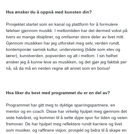
Hva ønsker du å oppnå med kunsten din?
Prosjektet startet som en kanal og plattform for å formulere
følelser gjennom musikk. I mellomtiden har det dermed vokst på
tvers av mange disipliner, og omfavner store deler av livet mitt.
Gjennom musikken har jeg utforsket meg selv, verden rundt,
kontemporær samisk kultur, undervisning (både som elev og
lærer), kunstverden, popverden og alt i mellom. I sin helhet
ønsker jeg å kunne leve av musikken, og det gjør jeg faktisk per
nå, så da må en nesten regne alt annet som en bonus!
Hva liker du best med programmet du er en del av?
Programmet har gitt meg to dyktige sparringspartnere, en
mentor og en coach. Disse har virkelig hjulpet meg gjennom det
siste halvåret, og kommer til å sette dype spor for tiden og veien
fremover. De har hjulpet meg reflektere rundt karriere og livet
som musiker, og raffinere visjon, prosjekt og bidra til å skape en