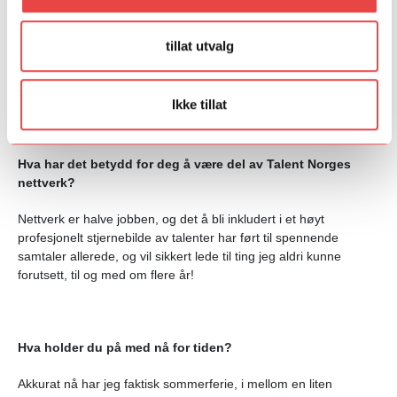
PopUp har vært svært givende for meg, og har i grunn hatt helt
tillat utvalg
perfekt timing for meg. Det var virkelig dette tidspunktet i
karrieren min at jeg fikk mye ut av tilbudene programmet hadde,
og jeg er svært takknemlig for dette.
Ikke tillat
Hva har det betydd for deg å være del av Talent Norges
nettverk?
Nettverk er halve jobben, og det å bli inkludert i et høyt
profesjonelt stjernebilde av talenter har ført til spennende
samtaler allerede, og vil sikkert lede til ting jeg aldri kunne
forutsett, til og med om flere år!
Hva holder du på med nå for tiden?
Akkurat nå har jeg faktisk sommerferie, i mellom en liten