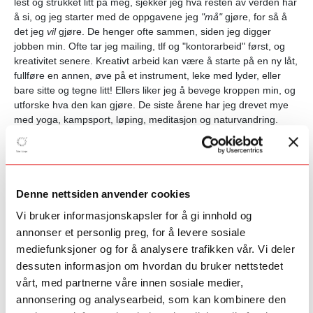
lest og strukket litt på meg, sjekker jeg hva resten av verden har
å si, og jeg starter med de oppgavene jeg
"må"
gjøre, for så å
det jeg
vil
gjøre. De henger ofte sammen, siden jeg digger
jobben min. Ofte tar jeg mailing, tlf og "kontorarbeid" først, og
kreativitet senere. Kreativt arbeid kan være å starte på en ny låt,
fullføre en annen, øve på et instrument, leke med lyder, eller
bare sitte og tegne litt! Ellers liker jeg å bevege kroppen min, og
utforske hva den kan gjøre. De siste årene har jeg drevet mye
med yoga, kampsport, løping, meditasjon og naturvandring.
Disse to praksisene, kropp og kreativitet, fungerer utrolig bra for
meg sammen, og livnærer hverandre.
Denne nettsiden anvender cookies
Hva er din beste kunstopplevelse?
Vi bruker informasjonskapsler for å gi innhold og
annonser et personlig preg, for å levere sosiale
Beste kunstopplevelse, er omtrent umulig, da "alt avhenger av
mediefunksjoner og for å analysere trafikken vår. Vi deler
alt" i kunsten. Men et par opplevelser som gjorde sterke inntrykk
er f.eks, opplevelsen av munch-maleriene, min mors utstilling
dessuten informasjon om hvordan du bruker nettstedet
sommeren 2022, og fjorårets utstilling av Nils Aslak Valkeapää
vårt, med partnerne våre innen sosiale medier,
på Henie Onstad var helt utrolig
annonsering og analysearbeid, som kan kombinere den