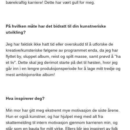
bærekraftig karriere! Dette har vært gull for meg.
På hvilken måte har det bidratt til din kunstneriske
utvikling?
Jeg har faktisk ikke hatt tid eller overskudd til å utforske de
kreative/kunsteriske følgene av programmet enda, da jeg har
flyttet by, sluppet album, reist og spilt masse, samt prøvd å "ha
et liv". Dette skal jeg derimot starte på det til høsten, hvor jeg
går inn i en lengre produksjonsperiode for å lage mitt tredje og
mest ambisjonsrike album!
Hva inspirerer deg?
Min mor har gitt meg ekstremt mye motivasjon de siste årene.
Hun er også kunstner, og har hjulpet meg med alt fra
skattemelding til intern motivasjon gjennom karrieren min, og
står som en bauta for mitt virke. Ellers blir jeg inspirert av folk