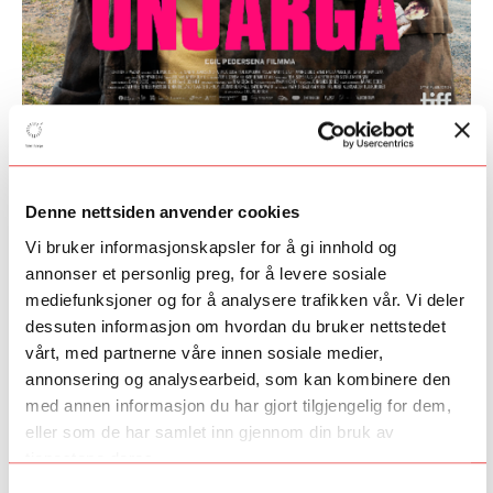
Fra Norge til The Guardian
Egil Pedersen, en samisk regissør og tidligere deltaker i Talent
Denne nettsiden anvender cookies
Norges UP 2.0-program, setter samisk ungdom og identitet i
Vi bruker informasjonskapsler for å gi innhold og
sentrum med sin nye film
Biru Unjárga
(Føkkings Nesseby).
annonser et personlig preg, for å levere sosiale
Filmen har allerede høstet stor internasjonal oppmerksomhet
mediefunksjoner og for å analysere trafikken vår. Vi deler
etter premieren på Toronto International Film Festival (TIFF),
dessuten informasjon om hvordan du bruker nettstedet
hvor den fikk strålende tilbakemeldinger fra både publikum og
kritikere.
vårt, med partnerne våre innen sosiale medier,
annonsering og analysearbeid, som kan kombinere den
Pedersens film, som skildrer en oppveksthistorie basert på hans
med annen informasjon du har gjort tilgjengelig for dem,
egen samiske bakgrunn, tar opp de utfordringene mange unge
eller som de har samlet inn gjennom din bruk av
samer står overfor i dagens samfunn. Filmen blander
tjenestene deres.
tradisjonell samisk kultur med moderne filmfortellinger, og det er
nettopp denne unike kombinasjonen som har truffet et
Samtykkevalg