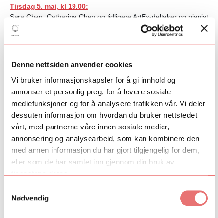
Tirsdag 5. mai, kl 19.00:
Sara Chen, Catharina Chen og tidligere ArtEx-deltaker og pianist
Ole Christian Haagenrud spiller v
erker av Prokofiev, Faure,
Shostakovich, Brahms og Grieg med flere.
Denne nettsiden anvender cookies
Se i reprise når som helst
Vi bruker informasjonskapsler for å gi innhold og
Digital konsert 24. mars med Papillon-talentene
Ingrid & Maria
annonser et personlig preg, for å levere sosiale
W Ose:
Kraggerud: Mantra- Metamorfosen.
mediefunksjoner og for å analysere trafikken vår. Vi deler
Digital konsert fra 28. mars med Hilmartalentet Helga Myhr
dessuten informasjon om hvordan du bruker nettstedet
vårt, med partnerne våre innen sosiale medier,
annonsering og analysearbeid, som kan kombinere den
Andre fantastiske klassiske konsertopplevelser fra
med annen informasjon du har gjort tilgjengelig for dem,
arkivet
eller som de har samlet inn gjennom din bruk av
Tidligere ArtEx-deltakerne i Ensemble Allegria - Tchaikovsky:
tjenestene deres.
Souvenir de Florence, 2nd mvt.
Samtykkevalg
Nødvendig
Vinterfestspill i Bergstaden 2019 med KonstKnekt