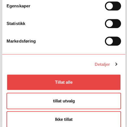
Crescendo - Mendelssohn: Octet in E-flat major, Op. 20
Egenskaper
Bergen Filharmoniske Ungdomsorkester på “Grieg minutt for
minutt”
Statistikk
Har du lyst til å bidra med konsert, opptak og/eller
Markedsføring
podkast? Send mail til
dextramusica@sparebankstiftelsen.no
Detaljer
Fant du det du lette etter?
Ja
Nei
Tillat alle
tillat utvalg
Ikke tillat