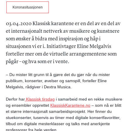
Koronasituasjonen
03.04.2020 Klassisk karantene er en del av en del av
et internasjonalt nettverk av musikere og kunstnere
som ønsker å bidra med inspirasjon og håp i
situasjonen vi er i. Initiativtager Eline Melgalvis
forteller mer om de virtuelle arrangementene som
pågår – og hva som er i vente.
– Du mister litt grunn til å gjøre det du gjør når du mister
publikum, konserter, øvelser og samspill, forteller Eline
Melgalvis, rådgiver i Dextra Musica.
Derfor har
Klassisk tirsdag
i samarbeid med en rekke musikere
og ensembler
opprettet
KlassiskKarantene.no
– som nå er blitt
et større internasjonalt samarbeidsprosjekt.
Her finner du
stuekonserter, tusenvis av timer med digitale konsertfavoritter,
tilbud om digitale mesterklasser og talks med anerkjente
professorer fra hele verden.