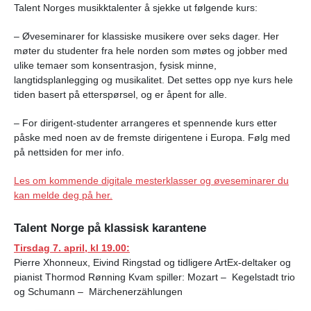
Talent Norges musikktalenter å sjekke ut følgende kurs:
– Øveseminarer for klassiske musikere over seks dager. Her
møter du studenter fra hele norden som møtes og jobber med
ulike temaer som konsentrasjon, fysisk minne,
langtidsplanlegging og musikalitet. Det settes opp nye kurs hele
tiden basert på etterspørsel, og er åpent for alle.
– For dirigent-studenter arrangeres et spennende kurs etter
påske med noen av de fremste dirigentene i Europa. Følg med
på nettsiden for mer info.
Les om kommende digitale mesterklasser og øveseminarer du
kan melde deg på her.
Talent Norge på klassisk karantene
Tirsdag 7. april, kl 19.00:
Pierre Xhonneux, Eivind Ringstad og tidligere ArtEx-deltaker og
pianist Thormod Rønning Kvam spiller: Mozart – Kegelstadt trio
og
Schumann – Märchenerzählungen