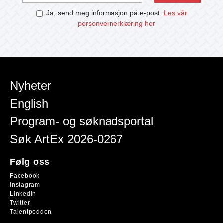
Ja, send meg informasjon på e-post.
Les vår
personvernerklæring her
Nyheter
English
Program- og søknadsportal
Søk ArtEx 2026-0267
Følg oss
Facebook
Instagram
LinkedIn
Twitter
Talentpodden