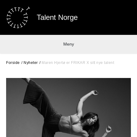
Talent Norge
Meny
Forside
Nyheter
Maren Hjertø er FRIKAR X sitt nye talent