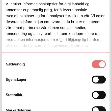
Vi bruker informasjonskapsler for å gi innhold og
annonser et personlig preg, for å levere sosiale
mediefunksjoner og for å analysere trafikken vår. Vi deler
dessuten informasjon om hvordan du bruker nettstedet
vårt, med partnerne våre innen sosiale medier,
annonsering og analysearbeid, som kan kombinere den
med annen informasjon du har gjort tilgjengelig for dem,
eller som de har samlet inn gjennom din bruk av
tjenestene deres.
Samtykkevalg
Nødvendig
Egenskaper
Talent Forte
Statistikk
Talentprogrammet FORTE har fokus på talentutvikling
innen barn og unge-feltet. FORTE gir tre deltakere
mulighet til å utvikle et ferdig kunstnerisk verk for barn og
Markedsføring